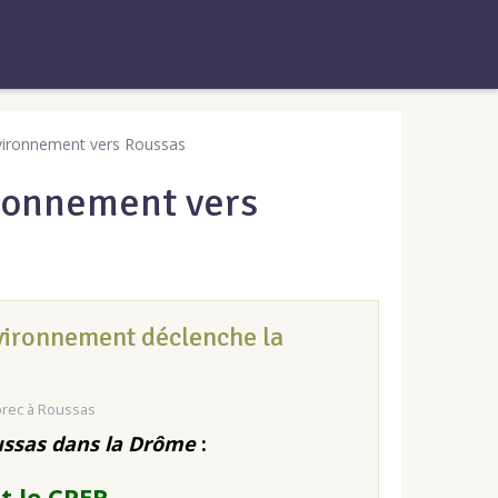
Environnement vers Roussas
ironnement vers
ironnement déclenche la
rec à Roussas
oussas dans la Drôme
:
 le CPER