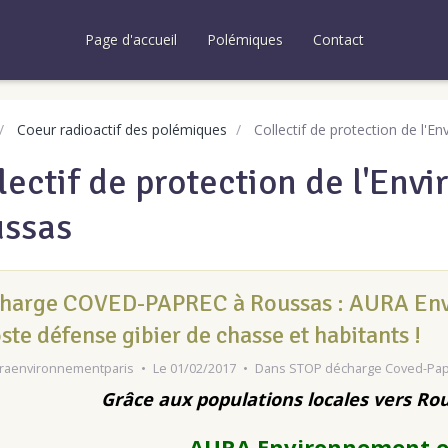
Page d'accueil
Polémiques
Contact
Coeur radioactif des polémiques
Collectif de protection de l'
lectif de protection de l'Env
ssas
harge COVED-PAPREC à Roussas : AURA Env
oste défense gibier de chasse et habitants !
raenvironnementparis
Le 01/02/2017
Dans
STOP décharge Coved-Pap
Grâce aux populations locales vers R
AURA Environnement et