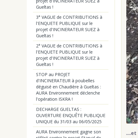
projet d'INCINERATEUR SUEZ à
Gueltas !
3° VAGUE de CONTRIBUTIONS à
l'ENQUETE PUBLIQUE sur le
projet d'INCINERATEUR SUEZ à
Gueltas !
2° VAGUE de CONTRIBUTIONS à
l'ENQUETE PUBLIQUE sur le
projet d'INCINERATEUR SUEZ à
Gueltas !
STOP au PROJET
d'INCINERATEUR à poubelles
déguisé en Chaudière à Gueltas :
AURA Environnement déclenche
l'opération ISKRA !
DECHARGE GUELTAS :
OUVERTURE ENQUÊTE PUBLIQUE
UNIQUE du 31/03 au 06/05/2025
AURA Environnement gagne son
....e
référé contre le projet Starval de