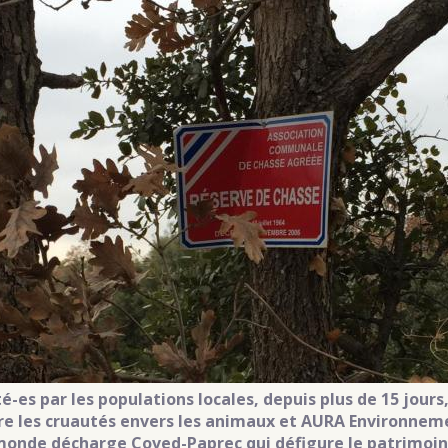
té-es par les populations locales, depuis plus de 15 jours
re les cruautés envers les animaux et AURA Environneme
monde décharge Coved-Paprec qui défigure le patrimoin