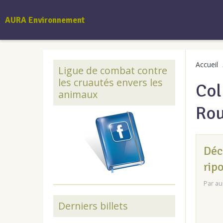
AURA Environnement
Accueil
Ligue de combat contre
les cruautés envers les
Col
animaux
Rou
Déc
rip
Par
au
Derniers billets