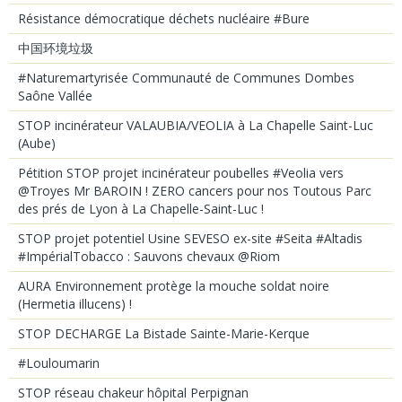
Résistance démocratique déchets nucléaire #Bure
中国环境垃圾
#Naturemartyrisée Communauté de Communes Dombes
Saône Vallée
STOP incinérateur VALAUBIA/VEOLIA à La Chapelle Saint-Luc
(Aube)
Pétition STOP projet incinérateur poubelles #Veolia vers
@Troyes Mr BAROIN ! ZERO cancers pour nos Toutous Parc
des prés de Lyon à La Chapelle-Saint-Luc !
STOP projet potentiel Usine SEVESO ex-site #Seita #Altadis
#ImpérialTobacco : Sauvons chevaux @Riom
AURA Environnement protège la mouche soldat noire
(Hermetia illucens) !
STOP DECHARGE La Bistade Sainte-Marie-Kerque
#Louloumarin
STOP réseau chakeur hôpital Perpignan