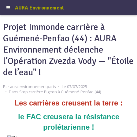
AURA Environnement
Projet Immonde carrière à
Guémené-Penfao (44) : AURA
Environnement déclenche
l’Opération Zvezda Vody — "Étoile
de l’eau" !
Par
auraenvironnementparis
Le 07/07/2025
Dans
Stop carrière Pigeon à Guémené-Penfao (44)
Les carrières creusent la terre :
le FAC creusera la résistance
prolétarienne !