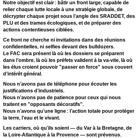
Notre objectif est clair
: b
âtir un front large, capable de
relier chaque lutte locale
à une strat
égie globale, de
d
écrypter chaque projet sous l
’angle des SRADDET, des
PLU et des trames
écologiques, et de pr
éparer des
actions contentieuses cibl
ées.
Ce front ne cherche ni invitations dans des réunions
confidentielles, ni selfies devant des bulldozers.
Le FAC sera présent là où les dossiers se préparent
dans l’ombre, là où les préfets valident à la va-vite, là où
les élus croient pouvoir "passer en force" sous couvert
d’intérêt général.
Nous n’avons pas de téléphone pour écouter les
justifications d’industriels.
Nous n’avons pas de patience pour ceux qui nous
traitent en "opposants décoratifs".
Nous n’avons qu’une ligne
: l’action totale pour protéger
la terre, l’eau et le vivant.
Les carriers, où qu’ils soient — du Var à la Bretagne, de
la Loire-Atlantique à la Provence — sont prévenus.