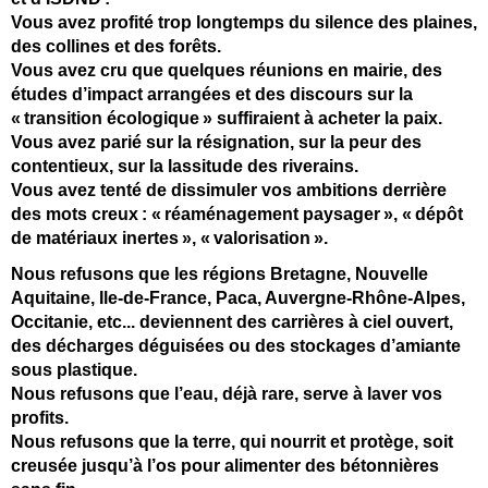
Vous avez profit
é trop longtemps du silence des plaines,
des collines et des for
êts.
Vous avez cru que quelques r
éunions en mairie, des
études d
’impact arrang
ées et des discours sur la
«
transition
écologique
» suffiraient
à acheter la paix.
Vous avez pari
é sur la r
ésignation, sur la peur des
contentieux, sur la lassitude des riverains.
Vous avez tent
é de dissimuler vos ambitions derri
ère
des mots creux
:
«
r
éam
énagement paysager
»,
«
d
ép
ôt
de mat
ériaux inertes
»,
«
valorisation
».
Nous refusons que les régions Bretagne, Nouvelle
Aquitaine, Ile-de-France, Paca, Auvergne-Rhône-Alpes,
Occitanie, etc... deviennent des carrières à ciel ouvert,
des décharges déguisées ou des stockages d’amiante
sous plastique.
Nous refusons que l’eau, déjà rare, serve à laver vos
profits.
Nous refusons que la terre, qui nourrit et protège, soit
creusée jusqu’à l’os pour alimenter des bétonnières