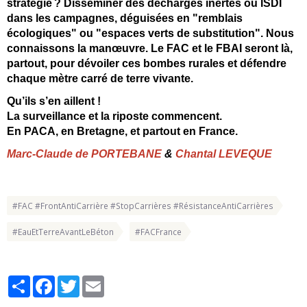
stratégie
? Diss
éminer des d
écharges inertes ou ISDI
dans les campagnes, d
éguis
ées en "remblais
écologiques" ou "espaces verts de substitution". Nous
connaissons la man
œuvre. Le FAC et le FBAI seront l
à,
partout, pour d
évoiler ces bombes rurales et d
éfendre
chaque m
ètre carr
é de terre vivante.
Qu’ils s’en aillent !
La surveillance et la riposte commencent.
En PACA, en Bretagne, et partout en France.
Marc-Claude de PORTEBANE
&
Chantal LEVEQUE
#FAC #FrontAntiCarrière #StopCarrières #RésistanceAntiCarrières
#EauEtTerreAvantLeBéton
#FACFrance
Partager
Facebook
Twitter
Email