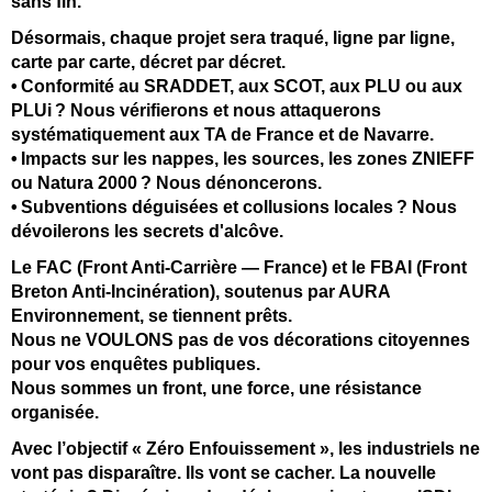
sans fin.
Désormais, chaque projet sera traqué, ligne par ligne,
carte par carte, décret par décret.
• Conformit
é au SRADDET, aux SCOT, aux PLU ou aux
PLUi
? Nous v
érifierons et nous attaquerons
systématiquement aux TA de France et de Navarre.
•
Impacts sur les nappes, les sources, les zones ZNIEFF
ou Natura 2000
? Nous d
énoncerons.
•
Subventions d
éguis
ées et collusions locales
? Nous
d
évoilerons les secrets d'alcôve.
Le FAC (Front Anti-Carrière — France) et le FBAI (Front
Breton Anti-Incinération), soutenus par AURA
Environnement, se tiennent prêts.
Nous ne VOULONS pas de vos décorations citoyennes
pour vos enquêtes publiques.
Nous sommes un front, une force, une résistance
organisée.
Avec l’objectif « Zéro Enfouissement », les industriels ne
vont pas disparaître. Ils vont se cacher. La nouvelle