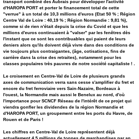
transport combiné des Aubrais pour développer l'activité
d'HAROPA PORT et porter le financement total de cette
"verrue" à un total de 10,3 millions d'euros (Etat 50 % ; Région
Centre Val de Loire : 40,19 % ; Région Normandie : 9,81 %),
comme si de rien n'était depuis la crise du Covid et que les
millions d'euros continuaient à "valser" par les fenêtres dès
l'instant que ce sont les contribuables qui paient de leurs
deniers alors qu'ils doivent déjà vivre dans des conditions de
vie toujours plus contraigantes, (âge, cotisations, fins de
carrière dans la crise des retraites), notamment pour les
classes populaires très pauvres de notre société capitaliste ! .
Le croisement en Centre-Val de Loire de plusieurs grands
axes de communication verra sans cesse s'amplifier du fret et
encore du fret ferroviaire vers Sain-Nazaire, Bordeaux à
l'ouest, la Normandie mais aussi le Benelux au nord, d'où
l'importance pour SCNCF Réseau de l'intérêt de ce projet qui
viendra gonfler les dividendes de la région Normandie et
d'HAROPA PORT, un groupement entre les ports du Havre, de
Rouen et de Paris !
Les chiffres en Centre-Val de Loire représentent déjà
actuellement 4,5 millions de tonnes de marchandises par an