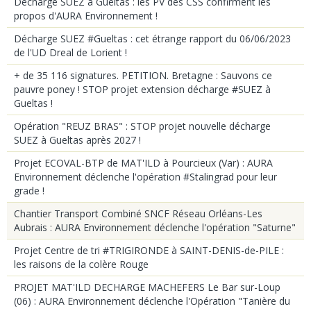
Décharge SUEZ à Gueltas : les PV des CSS confirment les
propos d'AURA Environnement !
Décharge SUEZ #Gueltas : cet étrange rapport du 06/06/2023
de l'UD Dreal de Lorient !
+ de 35 116 signatures. PETITION. Bretagne : Sauvons ce
pauvre poney ! STOP projet extension décharge #SUEZ à
Gueltas !
Opération "REUZ BRAS" : STOP projet nouvelle décharge
SUEZ à Gueltas après 2027 !
Projet ECOVAL-BTP de MAT'ILD à Pourcieux (Var) : AURA
Environnement déclenche l'opération #Stalingrad pour leur
grade !
Chantier Transport Combiné SNCF Réseau Orléans-Les
Aubrais : AURA Environnement déclenche l'opération "Saturne"
Projet Centre de tri #TRIGIRONDE à SAINT-DENIS-de-PILE :
les raisons de la colère Rouge
PROJET MAT'ILD DECHARGE MACHEFERS Le Bar sur-Loup
(06) : AURA Environnement déclenche l'Opération "Tanière du