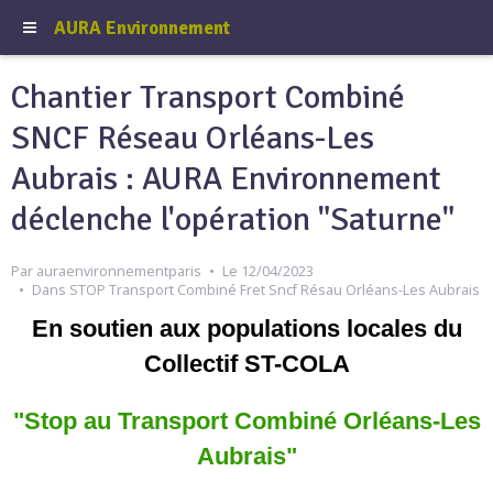
AURA Environnement
Chantier Transport Combiné
SNCF Réseau Orléans-Les
Aubrais : AURA Environnement
déclenche l'opération "Saturne"
Par
auraenvironnementparis
Le 12/04/2023
Dans
STOP Transport Combiné Fret Sncf Résau Orléans-Les Aubrais
En soutien aux populations locales du
Collectif ST-COLA
"Stop au Transport Combiné Orléans-Les
Aubrais"