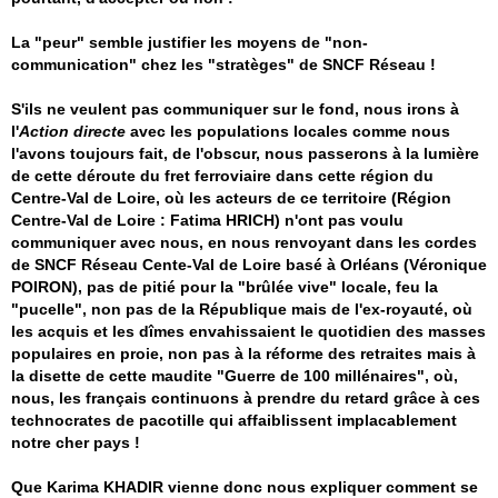
La "peur" semble justifier les moyens de "non-
communication" chez les "stratèges" de SNCF Réseau !
S'ils ne veulent pas communiquer sur le fond, nous irons à
l'
Action directe
avec les populations locales comme nous
l'avons toujours fait, de l'obscur, nous passerons à la lumière
de cette déroute du fret ferroviaire dans cette région du
Centre-Val de Loire, où les acteurs de ce territoire (Région
Centre-Val de Loire : Fatima HRICH) n'ont pas voulu
communiquer avec nous, en nous renvoyant dans les cordes
de SNCF Réseau Cente-Val de Loire basé à Orléans (Véronique
POIRON), pas de pitié pour la "brûlée vive" locale, feu la
"pucelle", non pas de la République mais de l'ex-royauté, où
les acquis et les dîmes envahissaient le quotidien des masses
populaires en proie, non pas à la réforme des retraites mais à
la disette de cette maudite "Guerre de 100 millénaires", où,
nous, les français continuons à prendre du retard grâce à ces
technocrates de pacotille qui affaiblissent implacablement
notre cher pays !
Que Karima KHADIR vienne donc nous expliquer comment se