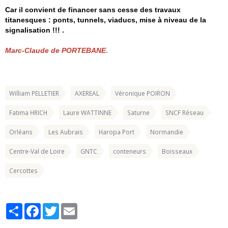
Car il convient de financer sans cesse des travaux
titanesques : ponts, tunnels, viaducs, mise à niveau de la
signalisation !!! .
Marc-Claude de PORTEBANE
.
William PELLETIER
AXEREAL
Véronique POIRON
Fatima HRICH
Laure WATTINNE
Saturne
SNCF Réseau
Orléans
Les Aubrais
Haropa Port
Normandie
Centre-Val de Loire
GNTC
conteneurs
Boisseaux
Cercottes
Partager
Facebook
Twitter
Email