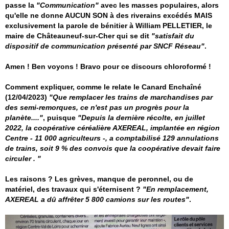
passe la
"Communication"
avec les masses populaires, alors
qu'elle ne donne AUCUN SON à des riverains excédés MAIS
exclusivement la parole de bénitier à William PELLETIER, le
maire de Châteauneuf-sur-Cher qui se dit
"satisfait du
dispositif de communication présenté par SNCF Réseau"
.
Amen ! Ben voyons ! Bravo pour ce discours chloroformé !
Comment expliquer, comme le relate le Canard Enchaîné
(12/04/2023)
"Que remplacer les trains de marchandises par
des semi-remorques, ce n'est pas un progrès pour la
planète...."
, puisque
"Depuis la dernière récolte, en juillet
2022, la coopérative céréalière AXEREAL, implantée en région
Centre - 11 000 agriculteurs -, a comptabilisé 129 annulations
de trains, soit 9 % des convois que la coopérative devait faire
circuler . "
Les raisons ? Les grèves, manque de peronnel, ou de
matériel, des travaux qui s'éternisent ?
"En remplacement,
AXEREAL a dû affrêter 5 800 camions sur les routes"
.