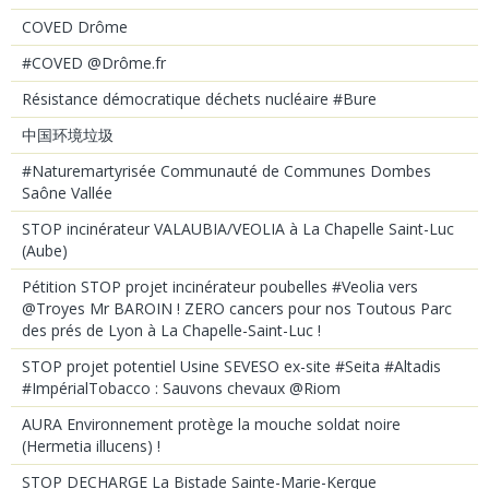
COVED Drôme
#COVED @Drôme.fr
Résistance démocratique déchets nucléaire #Bure
中国环境垃圾
#Naturemartyrisée Communauté de Communes Dombes
Saône Vallée
STOP incinérateur VALAUBIA/VEOLIA à La Chapelle Saint-Luc
(Aube)
Pétition STOP projet incinérateur poubelles #Veolia vers
@Troyes Mr BAROIN ! ZERO cancers pour nos Toutous Parc
des prés de Lyon à La Chapelle-Saint-Luc !
STOP projet potentiel Usine SEVESO ex-site #Seita #Altadis
#ImpérialTobacco : Sauvons chevaux @Riom
AURA Environnement protège la mouche soldat noire
(Hermetia illucens) !
STOP DECHARGE La Bistade Sainte-Marie-Kerque