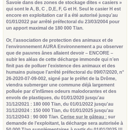
Savoie dans des zones de stockage dites « casiers »
qui sont le A, B, C , D,E, F, G et H. Seul le casier H est
encore en exploitation car il a été autorisé jusqu’au
01/01/2022 par arrêté préfectoral du 23/03/2004 pour
un apport maximal de 180 000 T/an
.
Or, l’association de protection des animaux et de
l’environnement AURA Environnement a pu observer
que de pauvres ânes allaient devoir – ENCORE –
subir les aléas de cette décharge immonde qui n’en
finit pas de polluer l’existence des animaux et des
humains puisque l’arrêté préfectoral du 09/07/2020, n°
26-2020-07-09-002, signé par le préfet de la Drôme,
viendra submerger une commune déjà largement
polluée par d’infâmes odeurs malodorantes et des
envols de plastiques, du 01/01/2020 jusqu'au
31/12/2021 : 180 000 T/an, du 01/01/2022 jusqu'au
31/12/2024 : 150 000 T/an, du 01/01/2025 jusqu'au
31/12/2043 : 90 000 T/an.
Cerise sur le gâteau :
sur
demande de l'exploitant, la décharge sera autorisée à
50 000 T/an supplémentaires à partir du 01/01/2025 !!!