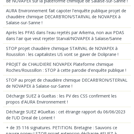
de NOVAPEX sur la plateforme chimique de Salaise-sur-Sanne !
AURA Environnement fait capoter l'enquête publique projet de
chaudière chimique DECARB’RON/STARVAL de NOVAPEX à
Salaise-sur-Sanne !
Après les PFAS dans l'eau rejetés par Arkema, non aux PDAS
dans l'air que veut rejeter Starval/NOVAPEX à Salaise/Sanne
STOP projet chaudière chimique STARVAL de NOVAPEX à
Roussilon : les capitalistes US vont se gaver de Doliprane !
PROJET de CHAUDIERE NOVAPEX Plateforme chimique
Roches/Roussillon : STOP à cette parodie d'enquête publique !
STOP au projet de chaudière chimique DECARB’RON/STERVAL
de NOVAPEX à Salaise-sur-Sanne !
Décharge SUEZ à Gueltas : les PV des CSS confirment les
propos d'AURA Environnement !
Décharge SUEZ #Gueltas : cet étrange rapport du 06/06/2023
de l'UD Dreal de Lorient !
+ de 35 116 signatures. PETITION. Bretagne : Sauvons ce
pauvre poney ! STOP projet extension décharge #SUEZ à