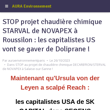
AURA Environnement
STOP projet chaudière chimique
STARVAL de NOVAPEX à
Roussilon : les capitalistes US
vont se gaver de Doliprane !
Par
auraenvironnementparis
Le 26/10/2023
Dans
STOP au projet de chaudière chimique DECARB’RON/STERVAL
de NOVAPEX à Salaise-sur-Sanne !
Maintenant qu'Ursula von der
Leyen a scalpé Reach :
les capitalistes USA de SK