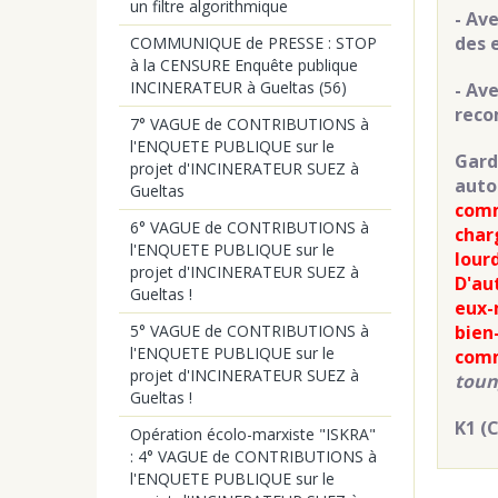
un filtre algorithmique
- Ave
des 
COMMUNIQUE de PRESSE : STOP
à la CENSURE Enquête publique
INCINERATEUR à Gueltas (56)
- Av
reco
7° VAGUE de CONTRIBUTIONS à
l'ENQUETE PUBLIQUE sur le
Gard
projet d'INCINERATEUR SUEZ à
auto
Gueltas
comm
6° VAGUE de CONTRIBUTIONS à
char
l'ENQUETE PUBLIQUE sur le
lour
projet d'INCINERATEUR SUEZ à
D'au
Gueltas !
eux-
bien
5° VAGUE de CONTRIBUTIONS à
l'ENQUETE PUBLIQUE sur le
com
projet d'INCINERATEUR SUEZ à
toun
Gueltas !
K1 (
Opération écolo-marxiste "ISKRA"
: 4° VAGUE de CONTRIBUTIONS à
l'ENQUETE PUBLIQUE sur le