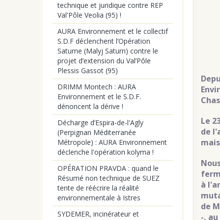
technique et juridique contre REP
Val'Pôle Veolia (95) !
AURA Environnement et le collectif
S.D.F déclenchent l’Opération
Saturne (Malyj Saturn) contre le
projet d’extension du Val’Pôle
Plessis Gassot (95)
Depu
DRIMM Montech : AURA
Envi
Environnement et le S.D.F.
Chas
dénoncent la dérive !
Le 2
Décharge d’Espira-de-l'Agly
de l'
(Perpignan Méditerranée
mais 
Métropole) : AURA Environnement
déclenche l'opération kolyma !
Nous
OPÉRATION PRAVDA : quand le
ferm
Résumé non technique de SUEZ
à l'
tente de réécrire la réalité
muta
environnementale à Istres
de Mi
SYDEMER, incinérateur et
-, au