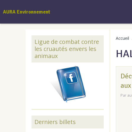
AURA Environnement
Accueil
Ligue de combat contre
les cruautés envers les
HAL
animaux
Déc
aux
Par
au
Derniers billets