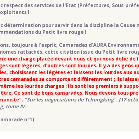
c respect des services de l'Etat (Préfectures, Sous-préfe
exploitants !
ec détermination pour servir dans la discipline la Cause
mmandations du Petit livre rouge !
ons, toujours à l'esprit, Camarades d'AURA Environnemen
nomes rattachés, cette citation issue du Petit livre ro
e une charge placée devant nous et qui nous défie de la
ges sont légères, d'autres sont lourdes. Il y a des gens 
des, choisissent les légères et laissent les lourdes aux a
tres camarades se comportent différemment ; ils laisse
même les lourdes charges ; ils sont les premiers à suppor
-être. Ce sont de bons camarades. Nous devons tous pre
muniste"
.
"Sur les négociations de Tchongking". (17 octo
g, tome IV
.
Camarade n°1)