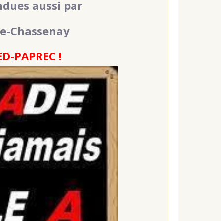
ndues aussi par
-de-Chassenay
D-PAPREC !