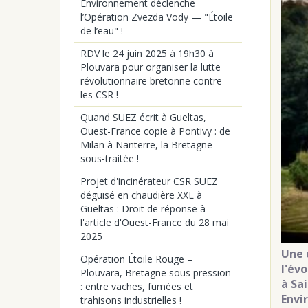
Environnement déclenche
l’Opération Zvezda Vody — "Étoile
de l’eau" !
RDV le 24 juin 2025 à 19h30 à
Plouvara pour organiser la lutte
révolutionnaire bretonne contre
les CSR !
Quand SUEZ écrit à Gueltas,
Ouest-France copie à Pontivy : de
Milan à Nanterre, la Bretagne
sous-traitée !
Projet d'incinérateur CSR SUEZ
déguisé en chaudière XXL à
Gueltas : Droit de réponse à
l'article d'Ouest-France du 28 mai
2025
Une 
Opération Étoile Rouge –
l'év
Plouvara, Bretagne sous pression
à Sa
: entre vaches, fumées et
Envi
trahisons industrielles !