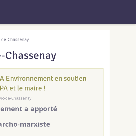
-de-Chassenay
e-Chassenay
A Environnement en soutien
PA et le maire !
Vic-de-Chassenay
nement a apporté
archo-marxiste