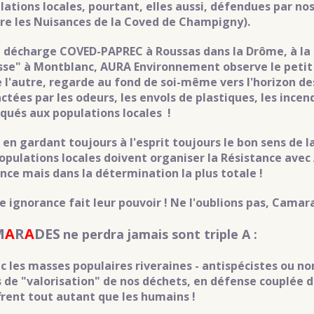
lations locales, pourtant, elles aussi, défendues par n
re les Nuisances de la Coved de Champigny).
a décharge COVED-PAPREC à Roussas dans la Drôme, à la
sse" à Montblanc, AURA Environnement observe le petit 
e l'autre, regarde au fond de soi-même vers l'horizon d
ctées par les odeurs, les envols de plastiques, les incen
iqués aux populations locales !
en gardant toujours à l'esprit toujours le bon sens de la p
populations locales doivent organiser la Résistance ave
ence mais dans la détermination la plus totale !
e ignorance fait leur pouvoir !
Ne l'oublions pas, Camara
M
A
R
A
DES
ne perdra jamais sont triple A :
ec les masses populaires riveraines - antispécistes ou no
s de "valorisation" de nos déchets, en défense couplée 
frent tout autant que les humains !