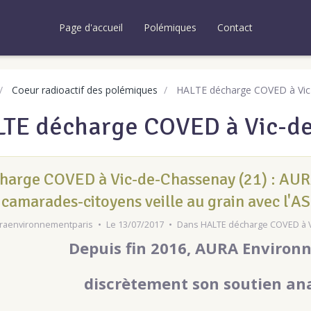
Page d'accueil
Polémiques
Contact
Coeur radioactif des polémiques
HALTE décharge COVED à Vic
TE décharge COVED à Vic-d
harge COVED à Vic-de-Chassenay (21) : AUR
 camarades-citoyens veille au grain avec l'AS
raenvironnementparis
Le 13/07/2017
Dans
HALTE décharge COVED à 
Depuis fin 2016, AURA Environ
discrètement son soutien an