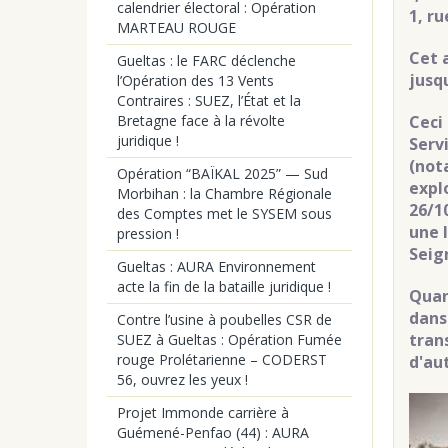
calendrier électoral : Opération
1, r
MARTEAU ROUGE
Cet 
Gueltas : le FARC déclenche
jusq
l’Opération des 13 Vents
Contraires : SUEZ, l’État et la
Ceci
Bretagne face à la révolte
juridique !
Serv
(not
Opération “BAÏKAL 2025” — Sud
expl
Morbihan : la Chambre Régionale
26/1
des Comptes met le SYSEM sous
une 
pression !
Seig
Gueltas : AURA Environnement
acte la fin de la bataille juridique !
Quan
dans
Contre l’usine à poubelles CSR de
tran
SUEZ à Gueltas : Opération Fumée
rouge Prolétarienne – CODERST
d'au
56, ouvrez les yeux !
Projet Immonde carrière à
Guémené-Penfao (44) : AURA