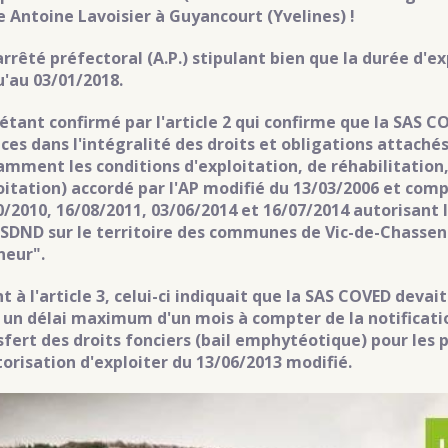
ue Antoine Lavoisier à Guyancourt (Yvelines)
!
arrêté préfectoral (A.P.) stipulant bien que la durée d'e
u'au 03/01/2018.
 étant confirmé par l'article 2 qui confirme que la SAS C
ices dans l'intégralité des droits et obligations attachés
amment les conditions d'exploitation, de réhabilitation,
oitation) accordé par l'AP modifié du 13/03/2006 et comp
0/2010, 16/08/2011, 03/06/2014 et 16/07/2014 autorisant 
ISDND sur le territoire des communes de Vic-de-Chassenay
neur".
t à l'article 3, celui-ci indiquait que la SAS COVED deva
 un délai maximum d'un mois à compter de la notificatio
sfert des droits fonciers (bail emphytéotique) pour les 
torisation d'exploiter du 13/06/2013 modifié.