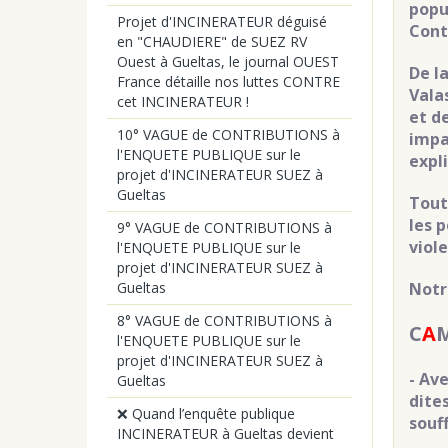
popu
Projet d'INCINERATEUR déguisé
Cont
en "CHAUDIERE" de SUEZ RV
Ouest à Gueltas, le journal OUEST
De l
France détaille nos luttes CONTRE
Vala
cet INCINERATEUR !
et d
10° VAGUE de CONTRIBUTIONS à
impa
l'ENQUETE PUBLIQUE sur le
expl
projet d'INCINERATEUR SUEZ à
Gueltas
Tout 
les 
9° VAGUE de CONTRIBUTIONS à
viol
l'ENQUETE PUBLIQUE sur le
projet d'INCINERATEUR SUEZ à
Notr
Gueltas
8° VAGUE de CONTRIBUTIONS à
C
A
l'ENQUETE PUBLIQUE sur le
projet d'INCINERATEUR SUEZ à
- Av
Gueltas
dite
❌ Quand l’enquête publique
souf
INCINERATEUR à Gueltas devient