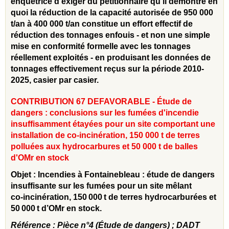
enquêtrice d'exiger du pétitionnaire qu'il démontre en
quoi la réduction de la capacité autorisée de 950 000
t/an à 400 000 t/an constitue un effort effectif de
réduction des tonnages enfouis - et non une simple
mise en conformité formelle avec les tonnages
réellement exploités - en produisant les données de
tonnages effectivement reçus sur la période 2010-
2025, casier par casier.
CONTRIBUTION 67 DEFAVORABLE - Étude de
dangers : conclusions sur les fumées d'incendie
insuffisamment étayées pour un site comportant une
installation de co-incinération, 150 000 t de terres
polluées aux hydrocarbures et 50 000 t de balles
d'OMr en stock
Objet : Incendies à Fontainebleau : étude de dangers
insuffisante sur les fumées pour un site mêlant
co‑incinération, 150
000
t de terres hydrocarbur
ées et
50
000
t d
’OMr en stock.
Référence : Pièce n°4 (Étude de dangers) ; DADT