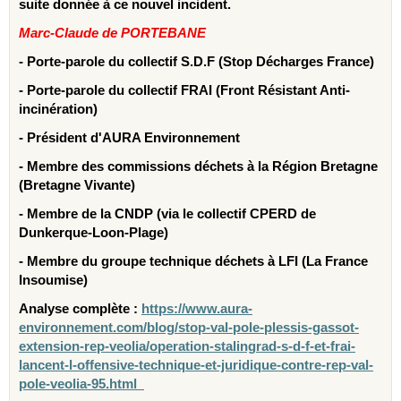
suite donnée à ce nouvel incident.
Marc-Claude de PORTEBANE
- Porte-parole du collectif S.D.F (Stop Décharges France)
- Porte-parole du collectif FRAI (Front Résistant Anti-
incinération)
- Président d'AURA Environnement
- Membre des commissions déchets à la Région Bretagne
(Bretagne Vivante)
- Membre de la CNDP (via le collectif CPERD de
Dunkerque-Loon-Plage)
- Membre du groupe technique déchets à LFI (La France
Insoumise)
Analyse complète :
https://www.aura-
environnement.com/blog/stop-val-pole-plessis-gassot-
extension-rep-veolia/operation-stalingrad-s-d-f-et-frai-
lancent-l-offensive-technique-et-juridique-contre-rep-val-
pole-veolia-95.html