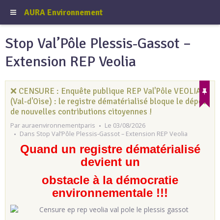
AURA Environnement
Stop Val’Pôle Plessis‑Gassot –
Extension REP Veolia
❌ CENSURE : Enquête publique REP Val'Pôle VEOLIA
(Val-d'Oise) : le registre dématérialisé bloque le dépôt
de nouvelles contributions citoyennes !
Par
auraenvironnementparis
Le 03/08/2026
Dans
Stop Val’Pôle Plessis‑Gassot – Extension REP Veolia
Quand un registre dématérialisé
devient un
obstacle à la démocratie
environnementale !!!