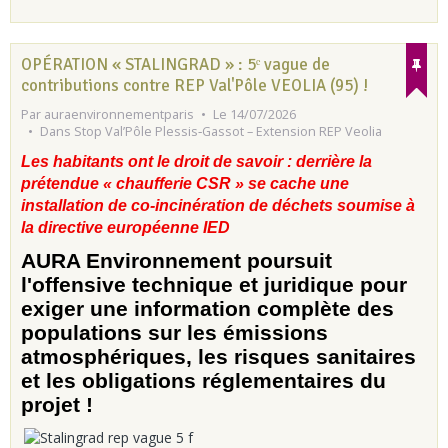
OPÉRATION « STALINGRAD » : 5ᵉ vague de
contributions contre REP Val'Pôle VEOLIA (95) !
Par
auraenvironnementparis
Le 14/07/2026
Dans
Stop Val’Pôle Plessis‑Gassot – Extension REP Veolia
Les habitants ont le droit de savoir : derrière la
prétendue « chaufferie CSR » se cache une
installation de co-incinération de déchets soumise à
la directive européenne IED
AURA Environnement poursuit
l'offensive technique et juridique pour
exiger une information complète des
populations sur les émissions
atmosphériques, les risques sanitaires
et les obligations réglementaires du
projet !