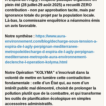
plein été (28 juillet-29 août 2025) a recueilli ZERO
contribution - non par approbation tacite, mais par
ignorance totale du projet par la population locale.
Là-bas, la commissaire enquêtrice a néanmoins émis
un avis favorable.
Notre synthèse :
https://www.aura-
environnement.com/blog/decharge-sous-tension-a-
espira-de-l-agly-perpignan-mediterranee-
metropole/decharge-d-espira-de-l-agly-perpignan-
mediterranee-metropole-aura-environnement-
declenche-l-operation-kolyma.html
Notre Opération "KOLYMA" s’inscrivait dans la
volonté de mettre en lumière cette contradiction
fondamentale : celle d’un État qui, au nom d’un
intérêt public mal démontré, choisit de prolonger la
pollution plutôt que de la combattre, et qui transforme
les outils de planification écologique en simples
accessoires administratifs.