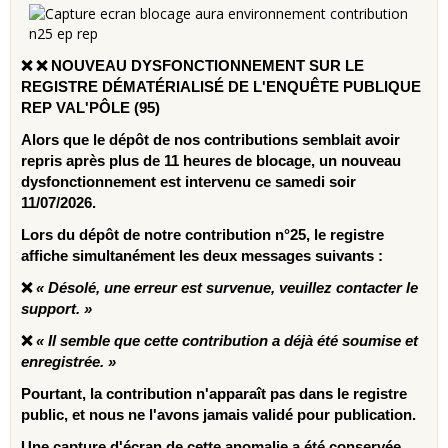
❌
❌
NOUVEAU DYSFONCTIONNEMENT SUR LE
REGISTRE D
ÉMAT
ÉRIALIS
É DE L'ENQU
ÊTE PUBLIQUE
REP VAL'P
ÔLE (95)
Alors que le dépôt de nos contributions semblait avoir
repris après plus de 11 heures de blocage, un nouveau
dysfonctionnement est intervenu ce samedi soir
11/07/2026.
Lors du dépôt de notre contribution n°25, le registre
affiche simultanément les deux messages suivants :
❌
« Désolé, une erreur est survenue, veuillez contacter le
support. »
❌
« Il semble que cette contribution a déjà été soumise et
enregistrée. »
Pourtant, la contribution n'apparaît pas dans le registre
public, et nous ne l'avons jamais validé pour publication.
Une capture d'écran de cette anomalie a été conservée