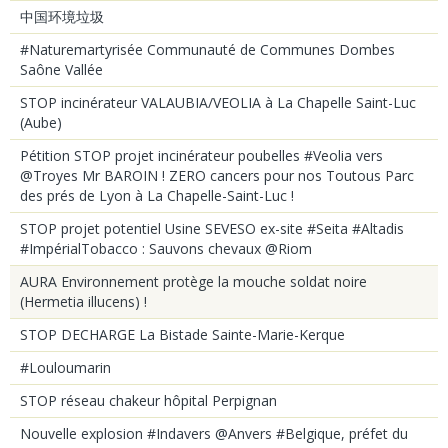
中国环境垃圾
#Naturemartyrisée Communauté de Communes Dombes
Saône Vallée
STOP incinérateur VALAUBIA/VEOLIA à La Chapelle Saint-Luc
(Aube)
Pétition STOP projet incinérateur poubelles #Veolia vers
@Troyes Mr BAROIN ! ZERO cancers pour nos Toutous Parc
des prés de Lyon à La Chapelle-Saint-Luc !
STOP projet potentiel Usine SEVESO ex-site #Seita #Altadis
#ImpérialTobacco : Sauvons chevaux @Riom
AURA Environnement protège la mouche soldat noire
(Hermetia illucens) !
STOP DECHARGE La Bistade Sainte-Marie-Kerque
#Louloumarin
STOP réseau chakeur hôpital Perpignan
Nouvelle explosion #Indavers @Anvers #Belgique, préfet du