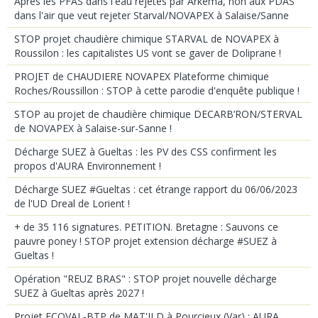
Après les PFAS dans l'eau rejetés par Arkema, non aux PDAS
dans l'air que veut rejeter Starval/NOVAPEX à Salaise/Sanne
STOP projet chaudière chimique STARVAL de NOVAPEX à
Roussilon : les capitalistes US vont se gaver de Doliprane !
PROJET de CHAUDIERE NOVAPEX Plateforme chimique
Roches/Roussillon : STOP à cette parodie d'enquête publique !
STOP au projet de chaudière chimique DECARB’RON/STERVAL
de NOVAPEX à Salaise-sur-Sanne !
Décharge SUEZ à Gueltas : les PV des CSS confirment les
propos d'AURA Environnement !
Décharge SUEZ #Gueltas : cet étrange rapport du 06/06/2023
de l'UD Dreal de Lorient !
+ de 35 116 signatures. PETITION. Bretagne : Sauvons ce
pauvre poney ! STOP projet extension décharge #SUEZ à
Gueltas !
Opération "REUZ BRAS" : STOP projet nouvelle décharge
SUEZ à Gueltas après 2027 !
Projet ECOVAL-BTP de MAT'ILD à Pourcieux (Var) : AURA