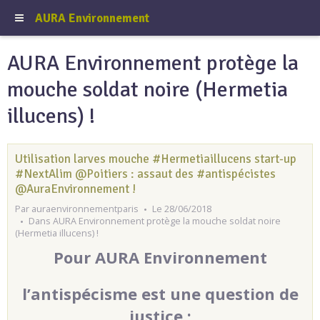
AURA Environnement
AURA Environnement protège la
mouche soldat noire (Hermetia
illucens) !
Utilisation larves mouche #Hermetiaillucens start-up
#NextAlim @Poitiers : assaut des #antispécistes
@AuraEnvironnement !
Par
auraenvironnementparis
Le 28/06/2018
Dans
AURA Environnement protège la mouche soldat noire
(Hermetia illucens) !
Pour AURA Environnement
l’antispécisme est une question de
justice :