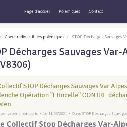
Page d'accueil
Polémiques
Contact
Coeur radioactif des polémiques
STOP Décharges Sauvages Var
P Décharges Sauvages Var-A
V8306)
Collectif STOP Décharges Sauvages Var Alpe
lenche Opération "Etincelle" CONTRE décharg
sien
raenvironnementparis
Le 11/06/2021
Dans
STOP Décharges Sauvages 
e Collectif Stop Décharges Var-Al