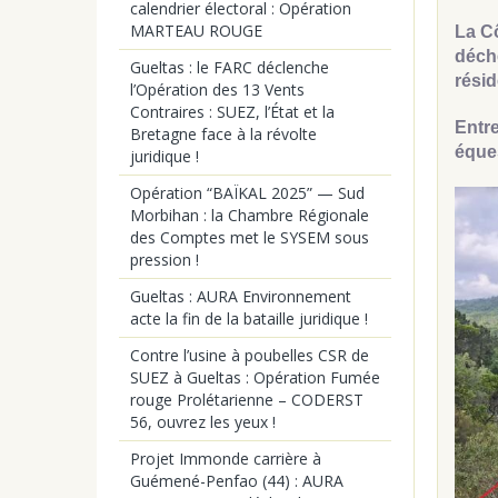
calendrier électoral : Opération
MARTEAU ROUGE
La Cô
déche
Gueltas : le FARC déclenche
rési
l’Opération des 13 Vents
Contraires : SUEZ, l’État et la
Entre
Bretagne face à la révolte
éques
juridique !
Opération “BAÏKAL 2025” — Sud
Morbihan : la Chambre Régionale
des Comptes met le SYSEM sous
pression !
Gueltas : AURA Environnement
acte la fin de la bataille juridique !
Contre l’usine à poubelles CSR de
SUEZ à Gueltas : Opération Fumée
rouge Prolétarienne – CODERST
56, ouvrez les yeux !
Projet Immonde carrière à
Guémené-Penfao (44) : AURA