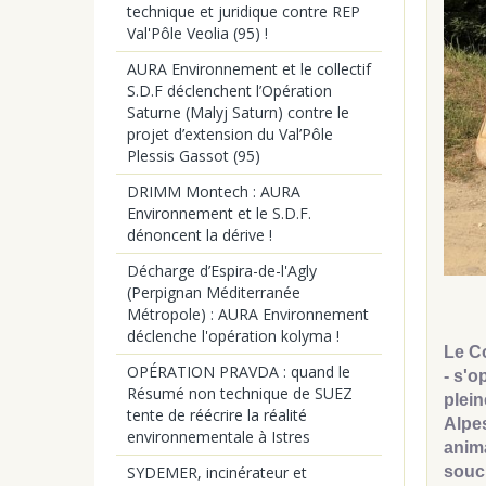
technique et juridique contre REP
Val'Pôle Veolia (95) !
AURA Environnement et le collectif
S.D.F déclenchent l’Opération
Saturne (Malyj Saturn) contre le
projet d’extension du Val’Pôle
Plessis Gassot (95)
DRIMM Montech : AURA
Environnement et le S.D.F.
dénoncent la dérive !
Décharge d’Espira-de-l'Agly
(Perpignan Méditerranée
Métropole) : AURA Environnement
déclenche l'opération kolyma !
Le C
OPÉRATION PRAVDA : quand le
- s'o
Résumé non technique de SUEZ
plein
tente de réécrire la réalité
Alpes
environnementale à Istres
anima
souc
SYDEMER, incinérateur et