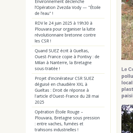
Environnement déclenche
l’Opération Zvezda Vody — "Étoile
de l’eau" !
RDV le 24 juin 2025 à 19h30 à
Plouvara pour organiser la lutte
révolutionnaire bretonne contre
les CSR !
Quand SUEZ écrit à Gueltas,
Ouest-France copie à Pontivy : de
Milan à Nanterre, la Bretagne
sous-traitée !
Le C
poll
Projet d'incinérateur CSR SUEZ
loca
déguisé en chaudière XXL à
plas
Gueltas : Droit de réponse à
pais
l'article d'Ouest-France du 28 mai
2025
Opération Étoile Rouge –
Plouvara, Bretagne sous pression
: entre vaches, fumées et
trahisons industrielles !