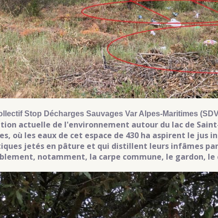
ollectif Stop Décharges Sauvages Var Alpes-Maritimes (SD
ution actuelle de l'environnement autour du lac de Saint
les, où les eaux de cet espace de 430 ha aspirent le jus 
tiques jetés en pâture et qui distillent leurs infâmes pa
iblement, notamment, la carpe commune, le gardon, le cr