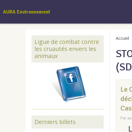
AURA Environnement
Accueil
Ligue de combat contre
les cruautés envers les
STO
animaux
(SD
Le 
déc
Cas
Par
au
Derniers billets
L