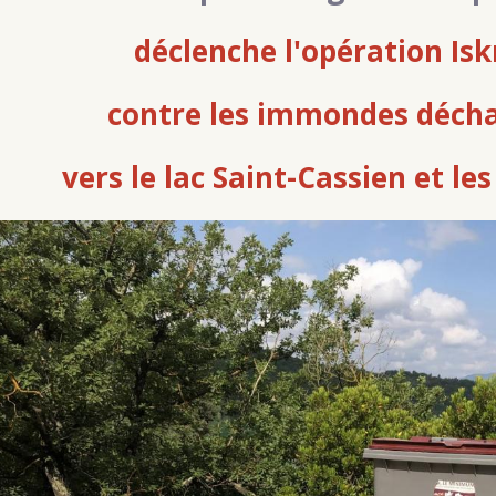
déclenche l'opération Isk
contre les immondes déch
vers le lac Saint-Cassien et le