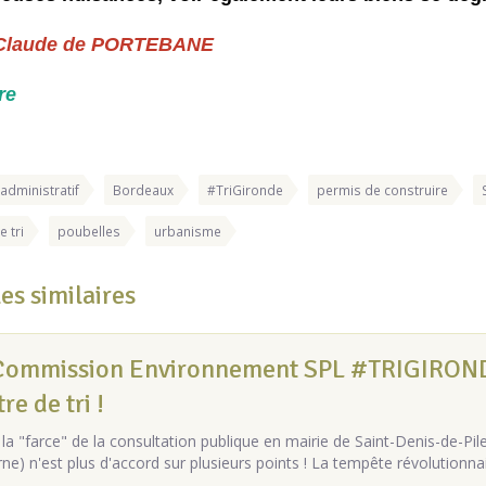
Claude de PORTEBANE
re
 administratif
Bordeaux
#TriGironde
permis de construire
e tri
poubelles
urbanisme
les similaires
Commission Environnement SPL #TRIGIRONDE 
re de tri !
la "farce" de la consultation publique en mairie de Saint-Denis-de-Pile 
ne) n'est plus d'accord sur plusieurs points ! La tempête révolutionna