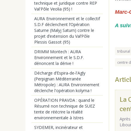
technique et juridique contre REP
Val'Pôle Veolia (95) !
Marc-
AURA Environnement et le collectif
S.D.F déclenchent l’Opération
A suiv
Saturne (Malyj Saturn) contre le
projet d’extension du Val’Pôle
Plessis Gassot (95)
DRIMM Montech : AURA
tribunal
Environnement et le S.D.F.
centre d
dénoncent la dérive !
Décharge d’Espira-de-l'Agly
Artic
(Perpignan Méditerranée
Métropole) : AURA Environnement
déclenche l'opération kolyma !
La 
OPÉRATION PRAVDA : quand le
Résumé non technique de SUEZ
cent
tente de réécrire la réalité
environnementale à Istres
Après 
Libour
SYDEMER, incinérateur et