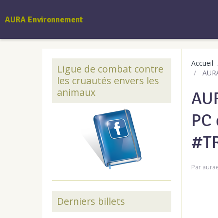
AURA Environnement
Accueil
Ligue de combat contre
AURA 
les cruautés envers les
animaux
AUR
PC 
#T
Par
aura
Derniers billets