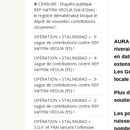
❌ CENSURE : Enquête publique
REP Val'Pôle VEOLIA (Val-d'Oise) :
le registre dématérialisé bloque le
dépôt de nouvelles contributions
citoyennes !
OPÉRATION « STALINGRAD » : 5ᵉ
AURA E
vague de contributions contre REP
Val'Pôle VEOLIA (95) !
rivera
en dat
OPÉRATION « STALINGRAD » : 4ᵉ
vague de contributions contre REP
extens
Val'Pôle VEOLIA (95) !
Les Gr
OPÉRATION « STALINGRAD » : 3ᵉ
local
vague de contributions contre REP
Val'Pôle VEOLIA (95) !
Plus d
soutie
OPÉRATION « STALINGRAD » : 2ᵉ
vague de contributions contre REP
Val'Pôle VEOLIA (95) !
Les po
ruisse
OPÉRATION « STALINGRAD » :
S.D.F. et FRAI lancent l'offensive
nombre