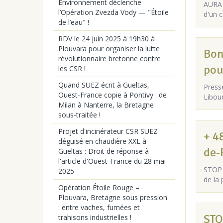
Environnement déclenche
AURA 
l’Opération Zvezda Vody — "Étoile
d'un 
de l’eau" !
RDV le 24 juin 2025 à 19h30 à
Plouvara pour organiser la lutte
Bon
révolutionnaire bretonne contre
pou
les CSR !
Quand SUEZ écrit à Gueltas,
Presse
Ouest-France copie à Pontivy : de
Libou
Milan à Nanterre, la Bretagne
sous-traitée !
Projet d'incinérateur CSR SUEZ
+ 4
déguisé en chaudière XXL à
de-
Gueltas : Droit de réponse à
l'article d'Ouest-France du 28 mai
STOP 
2025
de la
Opération Étoile Rouge –
Plouvara, Bretagne sous pression
: entre vaches, fumées et
STO
trahisons industrielles !