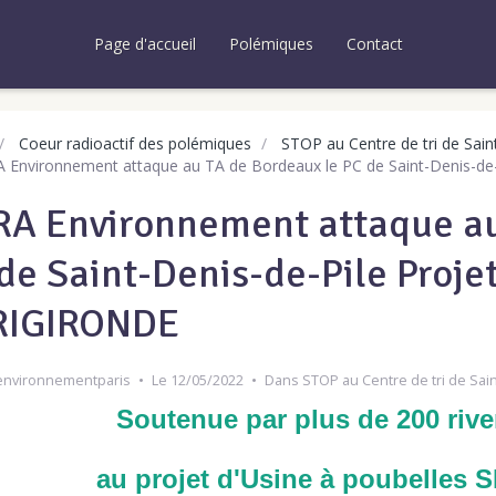
Page d'accueil
Polémiques
Contact
Coeur radioactif des polémiques
STOP au Centre de tri de Sain
Environnement attaque au TA de Bordeaux le PC de Saint-Denis-de-
A Environnement attaque au
de Saint-Denis-de-Pile Projet
RIGIRONDE
environnementparis
Le 12/05/2022
Dans
STOP au Centre de tri de Sai
Soutenue par plus de 200 riv
au projet d'Usine à poubelles