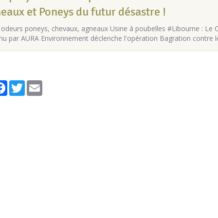
eaux et Poneys du futur désastre !
odeurs poneys, chevaux, agneaux Usine à poubelles #Libourne : Le Col
nu par AURA Environnement déclenche l'opération Bagration contre le 
tager
Facebook
Twitter
Email