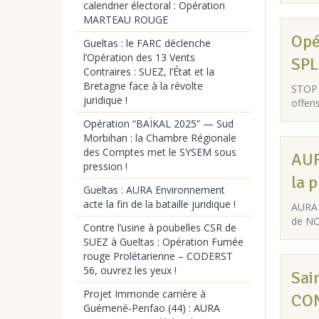
calendrier électoral : Opération
MARTEAU ROUGE
Opér
Gueltas : le FARC déclenche
l’Opération des 13 Vents
SPL
Contraires : SUEZ, l’État et la
Bretagne face à la révolte
STOP p
juridique !
offens
Opération “BAÏKAL 2025” — Sud
Morbihan : la Chambre Régionale
des Comptes met le SYSEM sous
AUR
pression !
la 
Gueltas : AURA Environnement
acte la fin de la bataille juridique !
AURA 
de NO
Contre l’usine à poubelles CSR de
SUEZ à Gueltas : Opération Fumée
rouge Prolétarienne – CODERST
56, ouvrez les yeux !
Sai
Projet Immonde carrière à
CON
Guémené-Penfao (44) : AURA