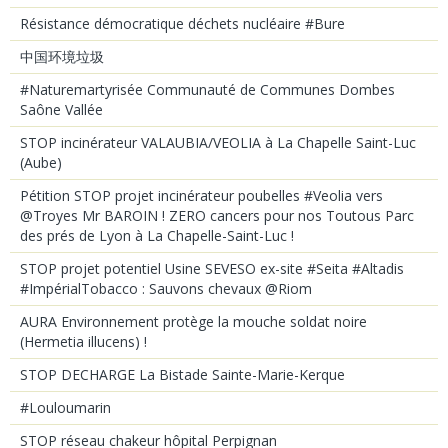
Résistance démocratique déchets nucléaire #Bure
中国环境垃圾
#Naturemartyrisée Communauté de Communes Dombes
Saône Vallée
STOP incinérateur VALAUBIA/VEOLIA à La Chapelle Saint-Luc
(Aube)
Pétition STOP projet incinérateur poubelles #Veolia vers
@Troyes Mr BAROIN ! ZERO cancers pour nos Toutous Parc
des prés de Lyon à La Chapelle-Saint-Luc !
STOP projet potentiel Usine SEVESO ex-site #Seita #Altadis
#ImpérialTobacco : Sauvons chevaux @Riom
AURA Environnement protège la mouche soldat noire
(Hermetia illucens) !
STOP DECHARGE La Bistade Sainte-Marie-Kerque
#Louloumarin
STOP réseau chakeur hôpital Perpignan