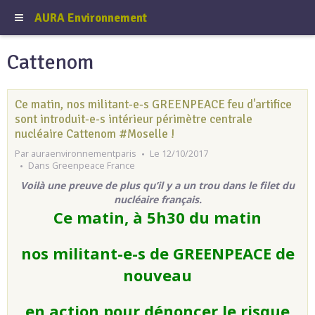
AURA Environnement
Cattenom
Ce matin, nos militant-e-s GREENPEACE feu d'artifice
sont introduit-e-s intérieur périmètre centrale
nucléaire Cattenom #Moselle !
Par
auraenvironnementparis
Le 12/10/2017
Dans
Greenpeace France
Voilà une preuve de plus qu’il y a un trou dans le filet du
nucléaire français.
Ce matin
, à 5h30 du matin
nos militant-e-s de GREENPEACE de
nouveau
en action pour dénoncer le risque