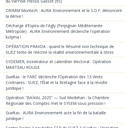
du Val’Pôle Plessis Gassot (95)
DRIMM Montech : AURA Environnement et le S.D.F. dénoncent
la dérive !
Décharge d’Espira-de-l'Agly (Perpignan Méditerranée
Métropole) : AURA Environnement déclenche l'opération
kolyma !
OPÉRATION PRAVDA : quand le Résumé non technique de
SUEZ tente de réécrire la réalité environnementale à Istres
SYDEMER, incinérateur et calendrier électoral : Opération
MARTEAU ROUGE
Gueltas : le FARC déclenche l’Opération des 13 Vents
Contraires : SUEZ, l’État et la Bretagne face à la révolte
juridique !
Opération “BAÏKAL 2025” — Sud Morbihan : la Chambre
Régionale des Comptes met le SYSEM sous pression !
Gueltas : AURA Environnement acte la fin de la bataille
juridique !
Contre l’usine à poubelles CSR de SUEZ à Gueltas : Opération