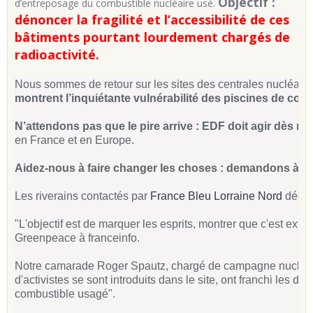
Objectif :
d’entreposage du combustible nucléaire usé.
dénoncer la fragilité et l’accessibilité de ces
bâtiments pourtant lourdement chargés de
radioactivité.
Nous sommes de retour sur les sites des centrales nucléaires
montrent l’inquiétante vulnérabilité des piscines de comb
N’attendons pas que le pire arrive : EDF doit agir dès m
en France et en Europe.
Aidez-nous à faire changer les choses : demandons à EDF
Les riverains contactés par
France Bleu Lorraine Nord
décriv
"L'objectif est de marquer les esprits, montrer que c'est e
Greenpeace à franceinfo.
Notre camarade Roger Spautz, chargé de campagne nucléai
d'activistes se sont introduits dans le site, ont franchi les d
combustible usagé".