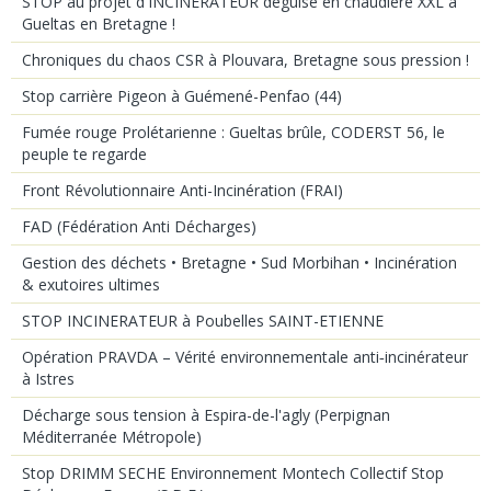
STOP au projet d'INCINERATEUR déguisé en chaudière XXL à
Gueltas en Bretagne !
Chroniques du chaos CSR à Plouvara, Bretagne sous pression !
Stop carrière Pigeon à Guémené-Penfao (44)
Fumée rouge Prolétarienne : Gueltas brûle, CODERST 56, le
peuple te regarde
Front Révolutionnaire Anti-Incinération (FRAI)
FAD (Fédération Anti Décharges)
Gestion des déchets • Bretagne • Sud Morbihan • Incinération
& exutoires ultimes
STOP INCINERATEUR à Poubelles SAINT-ETIENNE
Opération PRAVDA – Vérité environnementale anti‑incinérateur
à Istres
Décharge sous tension à Espira-de-l'agly (Perpignan
Méditerranée Métropole)
Stop DRIMM SECHE Environnement Montech Collectif Stop