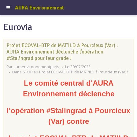
AURA Environnement
Eurovia
Projet ECOVAL-BTP de MAT'ILD à Pourcieux (Var) :
AURA Environnement déclenche l'opération
#Stalingrad pour leur grade !
Par
auraenvironnementparis
Le 30/07/2023
Dans
STOP au Projet ECOVAL BTP de MAT'ILD à Pourcieux (Var) !
Le comité central d'AURA
Environnement déclenche
l'opération #Stalingrad à Pourcieux
(Var) contre