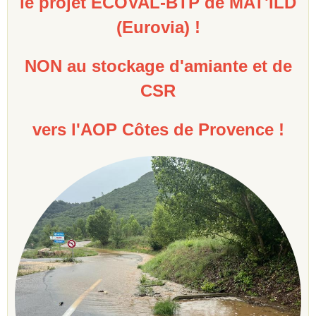
le projet ECOVAL-BTP de MAT'ILD
(Eurovia) !
NON au stockage d'amiante et de
CSR
vers l'AOP Côtes de Provence !