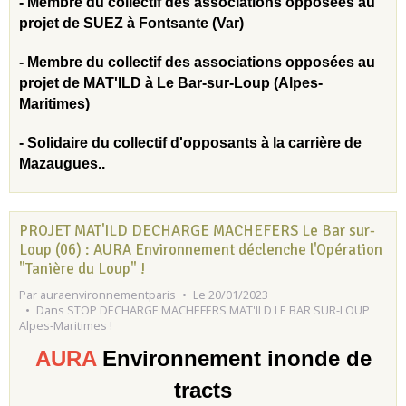
- Membre du collectif des associations opposées au
projet de SUEZ à Fontsante (Var)
- Membre du collectif des associations opposées au
projet de MAT'ILD à Le Bar-sur-Loup (Alpes-
Maritimes)
- Solidaire du collectif d'opposants à la carrière de
Mazaugues
..
PROJET MAT'ILD DECHARGE MACHEFERS Le Bar sur-
Loup (06) : AURA Environnement déclenche l'Opération
"Tanière du Loup" !
Par
auraenvironnementparis
Le 20/01/2023
Dans
STOP DECHARGE MACHEFERS MAT'ILD LE BAR SUR-LOUP
Alpes-Maritimes !
AURA
Environnement inonde de
tracts