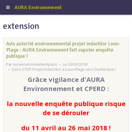
AURA Environnement
extension
Avis autorité environnemental projet Indachlor Loon-
Plage : AURA Environnement fait capoter enquête
publique !
Par
auraenvironnementparis
Le 20/03/2018
Dans
STOP Projet IndaChlor à Loon-Plage vers Dunkerque !
Grâce vigilance d'AURA
Environnement et CPERD :
la nouvelle enquête publique risque
de se dérouler
du 11 avril au 26 mai 2018 !