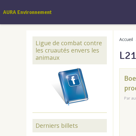
AURA Environnement
Accueil
Ligue de combat contre
les cruautés envers les
L2
animaux
Boe
pro
Par
au
Derniers billets