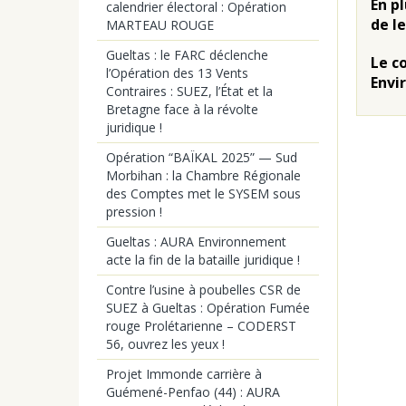
En p
calendrier électoral : Opération
de l
MARTEAU ROUGE
Gueltas : le FARC déclenche
Le c
l’Opération des 13 Vents
Envi
Contraires : SUEZ, l’État et la
Bretagne face à la révolte
juridique !
Opération “BAÏKAL 2025” — Sud
Morbihan : la Chambre Régionale
des Comptes met le SYSEM sous
pression !
Gueltas : AURA Environnement
acte la fin de la bataille juridique !
Contre l’usine à poubelles CSR de
SUEZ à Gueltas : Opération Fumée
rouge Prolétarienne – CODERST
56, ouvrez les yeux !
Projet Immonde carrière à
Guémené-Penfao (44) : AURA