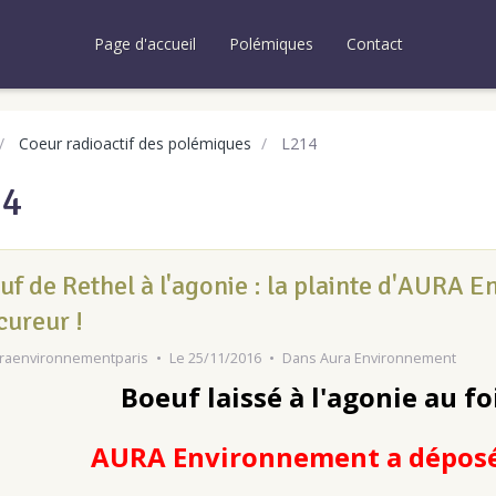
Page d'accueil
Polémiques
Contact
Coeur radioactif des polémiques
L214
14
uf de Rethel à l'agonie : la plainte d'AURA 
cureur !
raenvironnementparis
Le 25/11/2016
Dans
Aura Environnement
Boeuf laissé à l'agonie au foi
AURA Environnement a déposé 