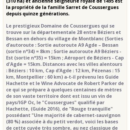
(310 ha) et ancienne seigneurie royale de 1495 est
la propriété de la famille Sarret de Coussergues
depuis quinze générations.
Le prestigieux Domaine de Coussergues qui se
trouve sur la départementale 28 entre Béziers et
Bessan en dehors du village de Montblanc (
Sorties
d’autoroute : Sortie autoroute A9 Agde – Bessan
(sortie n°34) = 8km ; Sortie autoroute A9 Béziers -
Est (sortie n°35) = 15km ; Aéroport de Béziers - Cap
d'Agde = 15km. Distances avec les villes alentours
: Béziers : 10 km, Cap d’Agde : 12 km, Pézenas : 15
km, Montpellier : 60 km) a-t-il prévenu les Guide
Hachette et le Wine Advocate de Robert Parker de
ce qui se prépare à quelques centaines de mètres
de son vaste territoire dont est issu un vin de
pays/IGP Oc, le "Coussergues"
qualifié par
Hachette, (Guide 2016), de "Rouge tranquille"
possédant
"Une majorité de cabernet-sauvignon
(80 %) associée à du petit verdot, voici les bases
de cette cuvée très sombre, au nez classique de