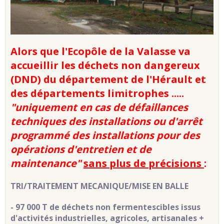
Alors que l'Ecopôle de la Valasse va
accueillir les déchets non dangereux
(DND) du département de l'Hérault et
des départements limitrophes .....
"uniquement en cas de défaillances
techniques des installations ou d'arrêt
programmé des installations pour des
opérations d'entretien et de
maintenance"
sans plus de précisions
:
TRI/TRAITEMENT MECANIQUE/MISE EN BALLE
- 97 000 T de déchets non fermentescibles issus
d'activités industrielles, agricoles, artisanales +