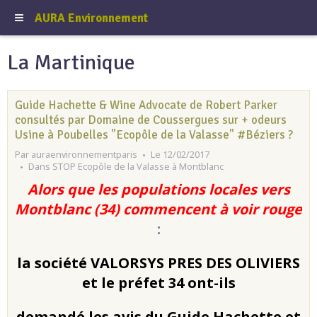
AURA Environnement
La Martinique
Guide Hachette & Wine Advocate de Robert Parker
consultés par Domaine de Coussergues sur + odeurs
Usine à Poubelles "Ecopôle de la Valasse" #Béziers ?
Par
auraenvironnementparis
Le 12/02/2017
Dans
STOP Ecopôle de la Valasse à Montblanc
Alors que les populations locales vers
Montblanc (34) commencent à voir rouge
:
la société VALORSYS PRES DES OLIVIERS
et le préfet 34 ont-ils
demandé les avis du Guide Hachette et