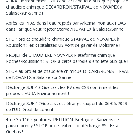
AURA Environnement fait capoter l'enquête publique projet de
chaudière chimique DECARB’RON/STARVAL de NOVAPEX à
Salaise-sur-Sanne !
Après les PFAS dans l'eau rejetés par Arkema, non aux PDAS
dans l'air que veut rejeter Starval/NOVAPEX à Salaise/Sanne
STOP projet chaudière chimique STARVAL de NOVAPEX à
Roussilon : les capitalistes US vont se gaver de Doliprane !
PROJET de CHAUDIERE NOVAPEX Plateforme chimique
Roches/Roussillon : STOP à cette parodie d'enquête publique !
STOP au projet de chaudière chimique DECARB’RON/STERVAL
de NOVAPEX à Salaise-sur-Sanne !
Décharge SUEZ à Gueltas : les PV des CSS confirment les
propos d'AURA Environnement !
Décharge SUEZ #Gueltas : cet étrange rapport du 06/06/2023
de l'UD Dreal de Lorient !
+ de 35 116 signatures. PETITION. Bretagne : Sauvons ce
pauvre poney ! STOP projet extension décharge #SUEZ à
Gueltas !