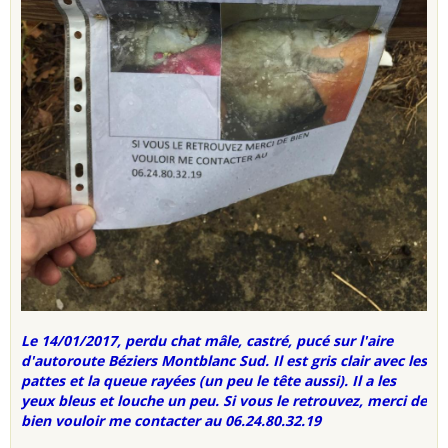
Le 14/01/2017, perdu chat mâle, castré, pucé sur l'aire
d'autoroute Béziers Montblanc Sud.
Il est gris clair avec les
pattes et la queue rayées (un peu le tête aussi). Il a les
yeux bleus et louche un peu. Si vous le retrouvez, merci de
bien vouloir me contacter au 06.24.80.32.19