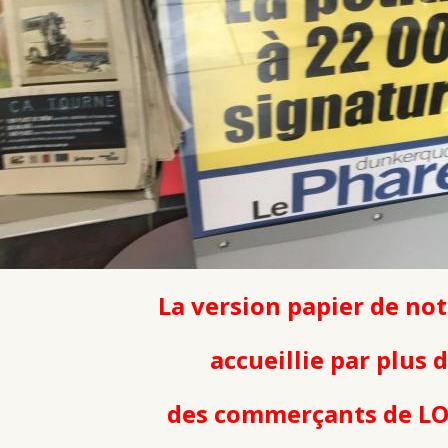
La version papier de not
accueillie par plus 
des commerçants de L