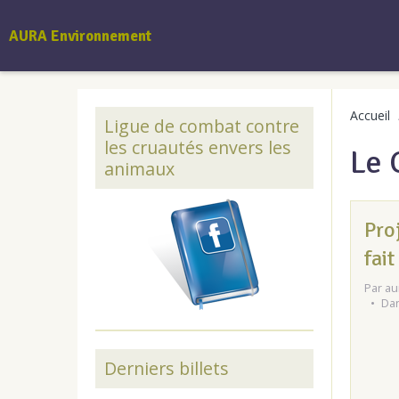
AURA Environnement
Accueil
Ligue de combat contre
les cruautés envers les
Le 
animaux
Pro
fai
Par
au
Da
Derniers billets