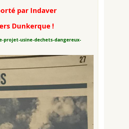
orté par Indaver
 vers Dunkerque !
-projet-usine-dechets-dangereux-