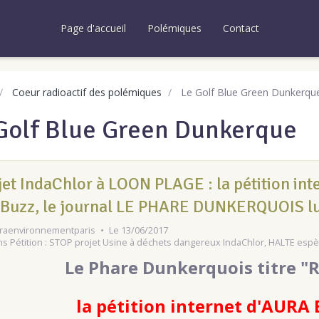
Page d'accueil
Polémiques
Contact
Coeur radioactif des polémiques
Le Golf Blue Green Dunkerqu
Golf Blue Green Dunkerque
jet IndaChlor à LOON PLAGE : la pétition i
t Buzz, le journal LE PHARE DUNKERQUOIS lu
raenvironnementparis
Le 13/06/2017
ns
Pétition : STOP projet Usine à déchets dangereux IndaChlor, HALTE es
Le Phare Dunkerquois titre "
la pétition internet d'AUR