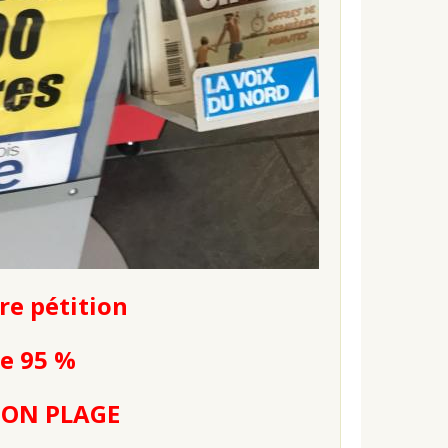
re pétition
de 95 %
OON PLAGE