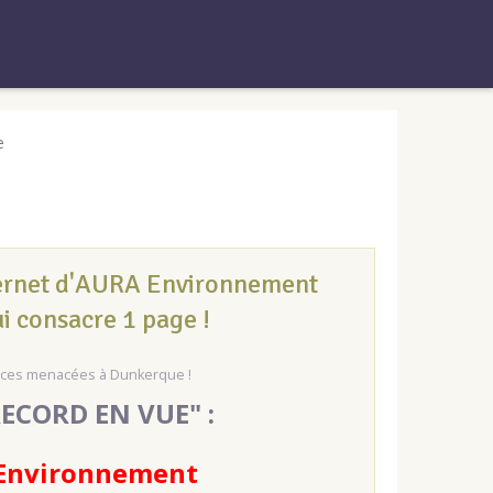
e
nternet d'AURA Environnement
i consacre 1 page !
pèces menacées à Dunkerque !
RECORD EN VUE" :
A Environnement