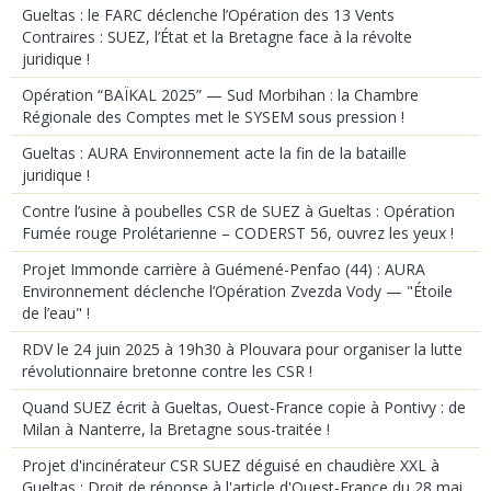
Gueltas : le FARC déclenche l’Opération des 13 Vents
Contraires : SUEZ, l’État et la Bretagne face à la révolte
juridique !
Opération “BAÏKAL 2025” — Sud Morbihan : la Chambre
Régionale des Comptes met le SYSEM sous pression !
Gueltas : AURA Environnement acte la fin de la bataille
juridique !
Contre l’usine à poubelles CSR de SUEZ à Gueltas : Opération
Fumée rouge Prolétarienne – CODERST 56, ouvrez les yeux !
Projet Immonde carrière à Guémené-Penfao (44) : AURA
Environnement déclenche l’Opération Zvezda Vody — "Étoile
de l’eau" !
RDV le 24 juin 2025 à 19h30 à Plouvara pour organiser la lutte
révolutionnaire bretonne contre les CSR !
Quand SUEZ écrit à Gueltas, Ouest-France copie à Pontivy : de
Milan à Nanterre, la Bretagne sous-traitée !
Projet d'incinérateur CSR SUEZ déguisé en chaudière XXL à
Gueltas : Droit de réponse à l'article d'Ouest-France du 28 mai