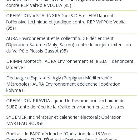
contre REP Val'Pôle VEOLIA (95) !
OPÉRATION « STALINGRAD » : S.D.F. et FRAI lancent
l'offensive technique et juridique contre REP Val'Pôle Veolia
(95) !
AURA Environnement et le collectif S.D.F déclenchent
l’Opération Saturne (Malyj Saturn) contre le projet d’extension
du Val’Pôle Plessis Gassot (95)
DRIMM Montech : AURA Environnement et le S.D.F. dénoncent
la dérive !
Décharge d’Espira-de-l'Agly (Perpignan Méditerranée
Métropole) : AURA Environnement déclenche l'opération
kolyma !
OPÉRATION PRAVDA : quand le Résumé non technique de
SUEZ tente de réécrire la réalité environnementale à Istres
SYDEMER, incinérateur et calendrier électoral : Opération
MARTEAU ROUGE
Gueltas : le FARC déclenche l’Opération des 13 Vents
Contraires : SUEZ, l’État et la Bretagne face à la révolte