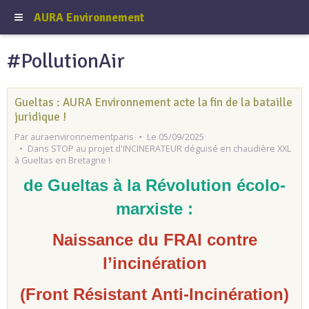
AURA Environnement
#PollutionAir
Gueltas : AURA Environnement acte la fin de la bataille
juridique !
Par
auraenvironnementparis
Le 05/09/2025
Dans
STOP au projet d'INCINERATEUR déguisé en chaudière XXL
à Gueltas en Bretagne !
de Gueltas à la Révolution écolo-
marxiste :
Naissance du FRAI contre
l’incinération
(Front Résistant Anti-Incinération)