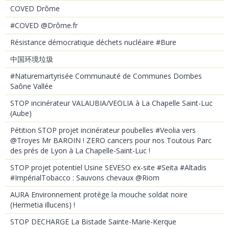
COVED Drôme
#COVED @Drôme.fr
Résistance démocratique déchets nucléaire #Bure
中国环境垃圾
#Naturemartyrisée Communauté de Communes Dombes
Saône Vallée
STOP incinérateur VALAUBIA/VEOLIA à La Chapelle Saint-Luc
(Aube)
Pétition STOP projet incinérateur poubelles #Veolia vers
@Troyes Mr BAROIN ! ZERO cancers pour nos Toutous Parc
des prés de Lyon à La Chapelle-Saint-Luc !
STOP projet potentiel Usine SEVESO ex-site #Seita #Altadis
#ImpérialTobacco : Sauvons chevaux @Riom
AURA Environnement protège la mouche soldat noire
(Hermetia illucens) !
STOP DECHARGE La Bistade Sainte-Marie-Kerque