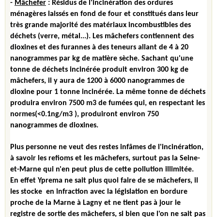
-
Mâchefer
:
Résidus de l'incinération des ordures
ménagères laissés en fond de four et constitués dans leur
très grande majorité des matériaux incombustibles des
déchets (verre, métal...).
Les mâchefers contiennent des
dioxines et des furannes à des teneurs allant de 4 à 20
nanogrammes par kg de matière sèche. Sachant qu'une
tonne de déchets incinérée produit environ 300 kg de
mâchefers, il y aura de 1200 à 6000 nanogrammes de
dioxine pour 1 tonne incinérée. La même tonne de déchets
produira environ 7500 m3 de fumées qui, en respectant les
normes(<0.1ng/m3 ), produiront environ 750
nanogrammes de dioxines.
Plus personne ne veut des restes infâmes de l'incinération,
à savoir les refioms et les mâchefers, surtout pas la Seine-
et-Marne qui n'en peut plus de cette pollution illimitée.
En effet Yprema ne sait plus quoi faire de se mâchefers, il
les stocke en infraction avec la législation en bordure
proche de la Marne à Lagny et ne tient pas à jour le
registre de sortie des mâchefers, si bien que l'on ne sait pas