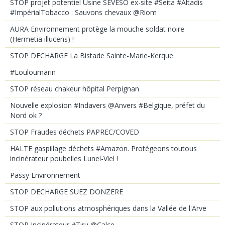
STOP projet potentiel Usine SEVESO ex-site #Seita #Altadis
#ImpérialTobacco : Sauvons chevaux @Riom
AURA Environnement protège la mouche soldat noire
(Hermetia illucens) !
STOP DECHARGE La Bistade Sainte-Marie-Kerque
#Louloumarin
STOP réseau chakeur hôpital Perpignan
Nouvelle explosion #Indavers @Anvers #Belgique, préfet du
Nord ok ?
STOP Fraudes déchets PAPREC/COVED
HALTE gaspillage déchets #Amazon. Protégeons toutous
incinérateur poubelles Lunel-Viel !
Passy Environnement
STOP DECHARGE SUEZ DONZERE
STOP aux pollutions atmosphériques dans la Vallée de l'Arve
STOP Incinérateur #Tiru @Calce