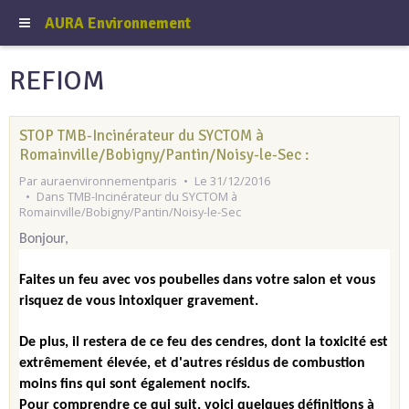
AURA Environnement
REFIOM
STOP TMB-Incinérateur du SYCTOM à
Romainville/Bobigny/Pantin/Noisy-le-Sec :
Par
auraenvironnementparis
Le 31/12/2016
Dans
TMB-Incinérateur du SYCTOM à
Romainville/Bobigny/Pantin/Noisy-le-Sec
Bonjour,
Faites un feu avec vos poubelles dans votre salon et vous
risquez de vous intoxiquer gravement.
De plus, il restera de ce feu des cendres, dont la toxicité est
extrêmement élevée, et d'autres résidus de combustion
moins fins qui sont également nocifs.
Pour comprendre ce qui suit, voici quelques définitions à