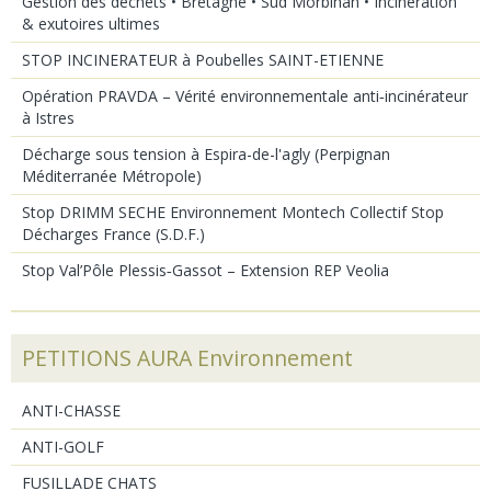
Gestion des déchets • Bretagne • Sud Morbihan • Incinération
& exutoires ultimes
STOP INCINERATEUR à Poubelles SAINT-ETIENNE
Opération PRAVDA – Vérité environnementale anti‑incinérateur
à Istres
Décharge sous tension à Espira-de-l'agly (Perpignan
Méditerranée Métropole)
Stop DRIMM SECHE Environnement Montech Collectif Stop
Décharges France (S.D.F.)
Stop Val’Pôle Plessis‑Gassot – Extension REP Veolia
PETITIONS AURA Environnement
ANTI-CHASSE
ANTI-GOLF
FUSILLADE CHATS