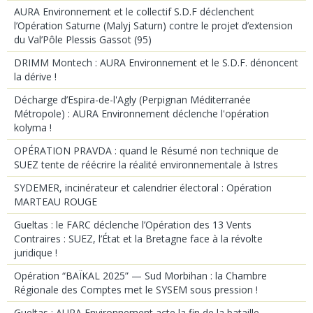
AURA Environnement et le collectif S.D.F déclenchent
l’Opération Saturne (Malyj Saturn) contre le projet d’extension
du Val’Pôle Plessis Gassot (95)
DRIMM Montech : AURA Environnement et le S.D.F. dénoncent
la dérive !
Décharge d’Espira-de-l'Agly (Perpignan Méditerranée
Métropole) : AURA Environnement déclenche l'opération
kolyma !
OPÉRATION PRAVDA : quand le Résumé non technique de
SUEZ tente de réécrire la réalité environnementale à Istres
SYDEMER, incinérateur et calendrier électoral : Opération
MARTEAU ROUGE
Gueltas : le FARC déclenche l’Opération des 13 Vents
Contraires : SUEZ, l’État et la Bretagne face à la révolte
juridique !
Opération “BAÏKAL 2025” — Sud Morbihan : la Chambre
Régionale des Comptes met le SYSEM sous pression !
Gueltas : AURA Environnement acte la fin de la bataille