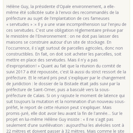
Hélène Guy, la présidente d'Opale environnement, a elle-
même été sollicitée suite à l'envoi des recommandés de la
préfecture au sujet de l'implantation de ces fameuses
« servitudes » :« Il y a une vraie incompréhension sur l'enjeu de
ces servitudes. C'est une obligation réglementaire prévue par
le ministère de l'Environnement : on ne doit pas laisser des
maisons se construire autour d'un site de stockage. En
l'occurrence, il s'agit surtout de parcelles agricoles, donc non
constructibles. En fait, on doit soit acheter les parcelles, soit
mettre en place des servitudes. Mais il n'y a pas
d'expropriation ! » Quant au fait que la réunion du comité de
suivi 2017 a été repoussée, c'est là aussi du strict ressort de la
préfecture. Et le retard pris peut s'expliquer par le changement
de juridiction : le dossier de la Bistade était jadis suivi par la
préfecture de Saint-Omer, puis a basculé vers la sous-
préfecture de Calais. Si on y rajoute le moment de latence qui
suit toujours la mutation et la nomination d'un nouveau sous-
préfet, le report de cette réunion peut s'expliquer. Mais
promis-juré, elle doit avoir lieu avant la fin de l'année… Sur le
projet en lui-même Hélène Guy insiste : « Il ne s'agit pas
seulement d'une surélévation : aujourd'hui les alvéoles sont à
22 mètres et doivent passer à 32 mètres. Mais comme le site