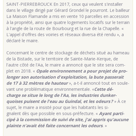
SAINT-PIER­RE­BROUCK En 2017, ceux qui veulent s'ins­tal­ler
dans le vil­lage di­rigé par Gé­rard Gron­del le pour­ront. Le bailleur
La Mai­son Fla­mande a mis en vente 10 par­celles en ac­ces­sion
à la pro­priété, ainsi que quatre lo­ge­ments lo­ca­tifs sur le ter­rain
à l'angle de la route de Bour­bourg et la rue de la Cha­pelle. «
L'ap­pel d'offres des voi­ries et ré­seaux di­versa été rendu », a
dé­claré le maire.
Concer­nant le centre de sto­ckage de dé­chets situé au ha­meau
de la Bis­tade, sur le ter­ri­toire de Sainte-Ma­rie-Kerque, de
l'autre côté de l'Aa, le maire a an­noncé que le site sera com­
plet en 2018. «
Opale en­vi­ron­ne­ment a pour pro­jet de pro­
lon­ger son au­to­ri­sa­tion d'ex­ploi­ta­tion, la bute pas­se­rait
de 17 à 32 mètres de hau­teur
», a-t-il an­noncé tout en sou­le­
vant une pro­blé­ma­tique en­vi­ron­ne­men­tale. «
Cette dé­
charge se situe le long de l'Aa, les in­dus­tries dun­ker­
quoises puisent de l'eau au Guin­dal, et les odeurs
?
» À ce
sujet, le maire a in­sisté pour que les ha­bi­tants les si­
gnalent dès que pos­sible en sous-pré­fec­ture. «
Ayant par­ti­
cipé à la com­mis­sion de suivi de site, j'ai ap­pris qu'au­cune
plainte n'avait été faite concer­nant les odeurs
. »