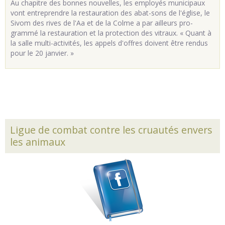
Au cha­pitre des bonnes nou­velles, les em­ployés mu­ni­ci­paux
vont en­tre­prendre la res­tau­ra­tion des abat-sons de l'église, le
Sivom des rives de l'Aa et de la Colme a par ailleurs pro­
grammé la res­tau­ra­tion et la pro­tec­tion des vi­traux. « Quant à
la salle multi-ac­ti­vi­tés, les ap­pels d'offres doivent être ren­dus
pour le 20 jan­vier. »
Ligue de combat contre les cruautés envers
les animaux