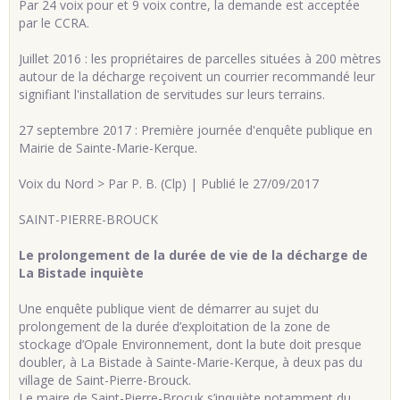
Par 24 voix pour et 9 voix contre, la de­mande est ac­cep­tée
par le CCRA.
Juillet 2016 : les pro­prié­taires de par­celles si­tuées à 200 mètres
au­tour de la dé­charge re­çoivent un cour­rier re­com­mandé leur
si­gni­fiant l'ins­tal­la­tion de ser­vi­tudes sur leurs ter­rains.
27 sep­tembre 2017 : Pre­mière jour­née d'en­quête pu­blique en
Mai­rie de Sainte-Ma­rie-Kerque.
Voix du Nord > Par P. B. (Clp) | Publié le 27/09/2017
SAINT-PIERRE-BROUCK
Le prolongement de la durée de vie de la décharge de
La Bistade inquiète
Une enquête publique vient de démarrer au sujet du
prolongement de la durée d’exploitation de la zone de
stockage d’Opale Environnement, dont la bute doit presque
doubler, à La Bistade à Sainte-Marie-Kerque, à deux pas du
village de Saint-Pierre-Brouck.
Le maire de Saint-Pierre-Brocuk s’inquiète notamment du