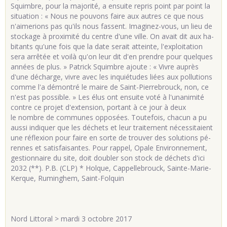
Squimbre, pour la ma­jo­rité, a en­suite re­pris point par point la
si­tua­tion : « Nous ne pou­vons faire aux autres ce que nous
n'ai­me­rions pas qu'ils nous fassent. Ima­gi­nez-vous, un lieu de
sto­ckage à proxi­mité du centre d'une ville. On avait dit aux ha­
bi­tants qu'une fois que la date se­rait at­teinte, l'ex­ploi­ta­tion
sera ar­rê­tée et voilà qu'on leur dit d'en prendre pour quelques
an­nées de plus. » Pa­trick Squimbre ajoute : « Vivre au­près
d'une décharge, vivre avec les in­quié­tudes liées aux pol­lu­tions
comme l'a dé­mon­tré le maire de Saint-Pier­re­brouck, non, ce
n'est pas pos­sible. » Les élus ont en­suite voté à l'una­ni­mité
contre ce pro­jet d'ex­ten­sion, por­tant à ce jour à deux
le nombre de com­munes op­po­sées. Tou­te­fois, cha­cun a pu
aussi in­di­quer que les déchets et leur trai­te­ment né­ces­si­taient
une ré­flexion pour faire en sorte de trou­ver des so­lu­tions pé­
rennes et sa­tis­fai­santes. Pour rap­pel, Opale En­vi­ron­ne­ment,
ges­tion­naire du site, doit dou­bler son stock de déchets d'ici
2032 (**). P.B. (CLP) * Holque, Cap­pel­le­brouck, Sainte-Ma­rie-
Kerque, Ru­min­ghem, Saint-Fol­quin
Nord Littoral > mardi 3 octobre 2017