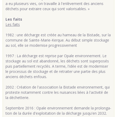
a eu plusieurs vies, on travaille à l'enlèvement des anciens
déchets pour extraire ceux qui sont valorisables. »
Les faits
Les faits
1982 : une dé­charge est créée au ha­meau de la Bis­tade, sur la
com­mune de Sainte-Ma­rie-Kerque. Au début simple sto­ckage
au sol, elle se mo­der­nise pro­gres­si­ve­ment
1997 : La dé­charge est re­prise par Opale en­vi­ron­ne­ment. Le
sto­ckage au sol est aban­donné, les dé­chets sont su­per­po­sés
puis par­tiel­le­ment re­cy­clés. A terme, l'idée est de mo­der­ni­ser
le pro­ces­sus de sto­ckage et de re­trai­ter une par­tie des plus
an­ciens dé­chets en­fouis.
2002 : Créa­tion de l'as­so­cia­tion la Bis­tade en­vi­ron­ne­ment, qui
pro­teste no­tam­ment contre les nui­sances liées à l'ac­ti­vité de
la dé­chet­te­rie.
Sep­tembre 2016 : Opale en­vi­ron­ne­ment de­mande la pro­lon­ga­
tion de la durée d'ex­ploi­ta­tion de la dé­charge jus­qu'en 2032.