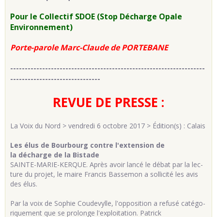
Pour le Collectif SDOE (Stop Décharge Opale
Environnement)
Porte-parole Marc-Claude de PORTEBANE
-------------------------------------------------------------------
-------------------------------
REVUE DE PRESSE :
La Voix du Nord > vendredi 6 octobre 2017 > Édition(s) : Calais
Les élus de Bourbourg contre l'extension de
la décharge de la Bistade
SAINTE-MA­RIE-KERQUE. Après avoir lancé le débat par la lec­
ture du pro­jet, le maire Fran­cis Bas­se­mon a sol­li­cité les avis
des élus.
Par la voix de So­phie Cou­de­vylle, l'op­po­si­tion a re­fusé ca­té­go­
ri­que­ment que se pro­longe l'ex­ploi­ta­tion. Pa­trick