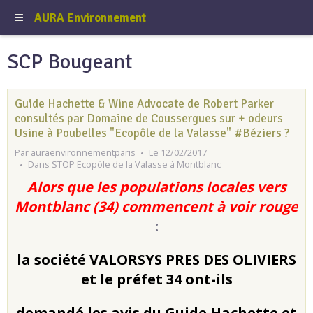
AURA Environnement
SCP Bougeant
Guide Hachette & Wine Advocate de Robert Parker
consultés par Domaine de Coussergues sur + odeurs
Usine à Poubelles "Ecopôle de la Valasse" #Béziers ?
Par
auraenvironnementparis
Le 12/02/2017
Dans
STOP Ecopôle de la Valasse à Montblanc
Alors que les populations locales vers
Montblanc (34) commencent à voir rouge
:
la société VALORSYS PRES DES OLIVIERS
et le préfet 34 ont-ils
demandé les avis du Guide Hachette et