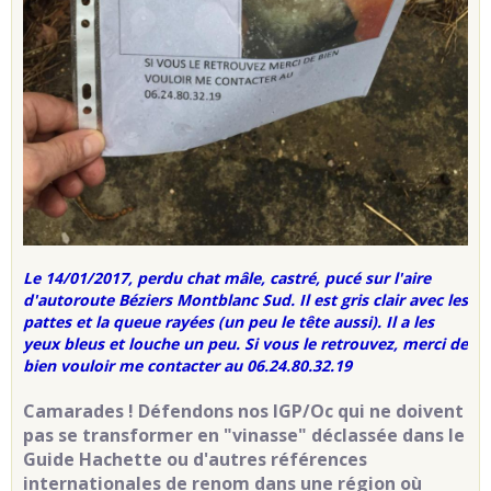
Le 14/01/2017, perdu chat mâle, castré, pucé sur l'aire
d'autoroute Béziers Montblanc Sud.
Il est gris clair avec les
pattes et la queue rayées (un peu le tête aussi). Il a les
yeux bleus et louche un peu. Si vous le retrouvez, merci de
bien vouloir me contacter au 06.24.80.32.19
Camarades ! Défendons nos IGP/Oc qui ne doivent
pas se transformer en "vinasse" déclassée dans le
Guide Hachette ou d'autres références
internationales de renom dans une région où