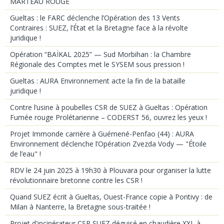
MARTEAU ROUGE
Gueltas : le FARC déclenche l’Opération des 13 Vents
Contraires : SUEZ, l’État et la Bretagne face à la révolte
juridique !
Opération “BAÏKAL 2025” — Sud Morbihan : la Chambre
Régionale des Comptes met le SYSEM sous pression !
Gueltas : AURA Environnement acte la fin de la bataille
juridique !
Contre l’usine à poubelles CSR de SUEZ à Gueltas : Opération
Fumée rouge Prolétarienne – CODERST 56, ouvrez les yeux !
Projet Immonde carrière à Guémené-Penfao (44) : AURA
Environnement déclenche l’Opération Zvezda Vody — "Étoile
de l’eau" !
RDV le 24 juin 2025 à 19h30 à Plouvara pour organiser la lutte
révolutionnaire bretonne contre les CSR !
Quand SUEZ écrit à Gueltas, Ouest-France copie à Pontivy : de
Milan à Nanterre, la Bretagne sous-traitée !
Projet d'incinérateur CSR SUEZ déguisé en chaudière XXL à