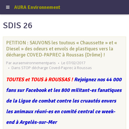
AURA Environnement
SDIS 26
PETITION : SAUVONS les toutous « Chaussette » et «
Diesel » des odeurs et envols de plastiques vers la
décharge COVED-PAPREC à Roussas (Drôme) !
Par
auraenvironnementparis
Le 07/02/2017
Dans
STOP décharge Coved-Paprec à Roussas
TOUTES et TOUS à ROUSSAS !
Rejoignez nos 44 000
fans sur Facebook et les 800 militant-es fanatiques
de la Ligue de combat contre les cruautés envers
les animaux réuni-es en comité central ce week-
end à Argelès-sur-Mer