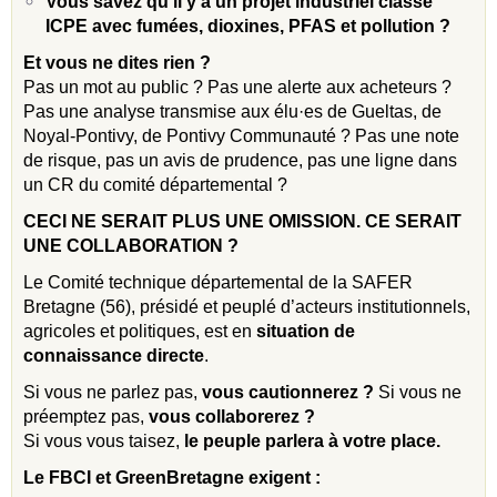
Vous savez qu’il y a un projet industriel classé
ICPE avec fumées, dioxines, PFAS et pollution ?
Et vous ne dites rien ?
Pas un mot au public ? Pas une alerte aux acheteurs ?
Pas une analyse transmise aux élu·es de Gueltas, de
Noyal-Pontivy, de Pontivy Communauté ? Pas une note
de risque, pas un avis de prudence, pas une ligne dans
un CR du comité départemental ?
CECI NE SERAIT PLUS UNE OMISSION. CE SERAIT
UNE COLLABORATION ?
Le Comité technique départemental de la SAFER
Bretagne (56), présidé et peuplé d’acteurs institutionnels,
agricoles et politiques, est en
situation de
connaissance directe
.
Si vous ne parlez pas,
vous cautionnerez ?
Si vous ne
préemptez pas,
vous collaborerez ?
Si vous vous taisez,
le peuple parlera à votre place.
Le FBCI et GreenBretagne exigent :