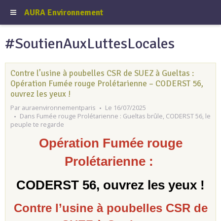
AURA Environnement
#SoutienAuxLuttesLocales
Contre l’usine à poubelles CSR de SUEZ à Gueltas :
Opération Fumée rouge Prolétarienne – CODERST 56,
ouvrez les yeux !
Par
auraenvironnementparis
Le 16/07/2025
Dans
Fumée rouge Prolétarienne : Gueltas brûle, CODERST 56, le
peuple te regarde
Opération Fumée rouge
Prolétarienne :
CODERST 56, ouvrez les yeux !
Contre l’usine à poubelles CSR de