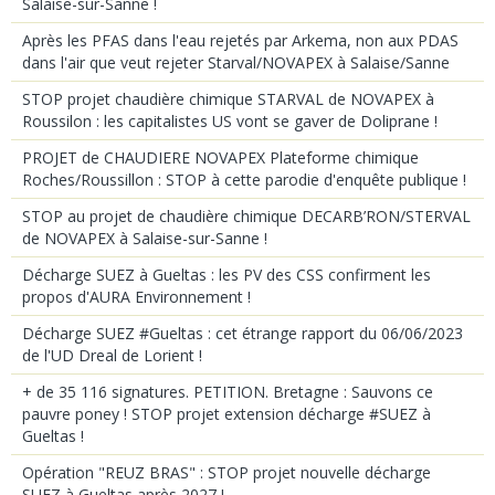
Salaise-sur-Sanne !
Après les PFAS dans l'eau rejetés par Arkema, non aux PDAS
dans l'air que veut rejeter Starval/NOVAPEX à Salaise/Sanne
STOP projet chaudière chimique STARVAL de NOVAPEX à
Roussilon : les capitalistes US vont se gaver de Doliprane !
PROJET de CHAUDIERE NOVAPEX Plateforme chimique
Roches/Roussillon : STOP à cette parodie d'enquête publique !
STOP au projet de chaudière chimique DECARB’RON/STERVAL
de NOVAPEX à Salaise-sur-Sanne !
Décharge SUEZ à Gueltas : les PV des CSS confirment les
propos d'AURA Environnement !
Décharge SUEZ #Gueltas : cet étrange rapport du 06/06/2023
de l'UD Dreal de Lorient !
+ de 35 116 signatures. PETITION. Bretagne : Sauvons ce
pauvre poney ! STOP projet extension décharge #SUEZ à
Gueltas !
Opération "REUZ BRAS" : STOP projet nouvelle décharge
SUEZ à Gueltas après 2027 !