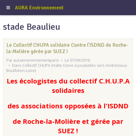
AURA Environnement
stade Beaulieu
Le Collectif CHUPA solidaire Contre l'ISDND de Roche-
la-Molière gérée par SUEZ !
Par
auraenvironnementparis
Le 07/09/2016
Dans
Collectif CHUPA (Halte Usine à poubelles vers Andrézieux-
Bouthéon-Loire)
Les écologistes du collectif C.H.U.P.A
solidaires
des associations opposées à l'ISDND
de Roche-la-Molière et gérée par
SUEZ !