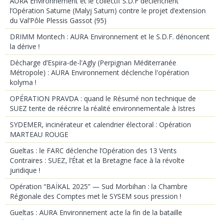
AURA Environnement et le collectif S.D.F déclenchent
l’Opération Saturne (Malyj Saturn) contre le projet d’extension
du Val’Pôle Plessis Gassot (95)
DRIMM Montech : AURA Environnement et le S.D.F. dénoncent
la dérive !
Décharge d’Espira-de-l'Agly (Perpignan Méditerranée
Métropole) : AURA Environnement déclenche l'opération
kolyma !
OPÉRATION PRAVDA : quand le Résumé non technique de
SUEZ tente de réécrire la réalité environnementale à Istres
SYDEMER, incinérateur et calendrier électoral : Opération
MARTEAU ROUGE
Gueltas : le FARC déclenche l’Opération des 13 Vents
Contraires : SUEZ, l’État et la Bretagne face à la révolte
juridique !
Opération “BAÏKAL 2025” — Sud Morbihan : la Chambre
Régionale des Comptes met le SYSEM sous pression !
Gueltas : AURA Environnement acte la fin de la bataille