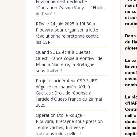
Environnement déclenche
mais 
l’Opération Zvezda Vody — "Étoile
ne so
de l’eau" !
et co
RDV le 24 juin 2025 à 19h30 à
routi
Plouvara pour organiser la lutte
révolutionnaire bretonne contre
Dans 
les CSR !
du Ha
hinte
Quand SUEZ écrit à Gueltas,
Ouest-France copie à Pontivy : de
Le ca
Milan à Nanterre, la Bretagne
Envir
sous-traitée !
consé
assou
Projet d'incinérateur CSR SUEZ
nombr
déguisé en chaudière XXL à
Gueltas : Droit de réponse à
La ré
l'article d'Ouest-France du 28 mai
d'HAR
2025
Centr
Opération Étoile Rouge –
milli
Plouvara, Bretagne sous pression
denie
: entre vaches, fumées et
de ca
trahisons industrielles !
capita