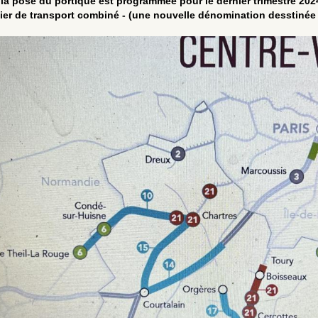
 la pose du portique est programmée pour le dernier trimestre 202
ier de transport combiné - (une nouvelle dénomination desstinée 