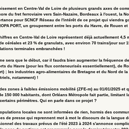
oisement en Centre-Val de Loire de plusieurs grands axes de comm
core du fret ferroviaire vers Sain-Nazaire, Bordeaux à l'ouest, la 
ortance pour SCNCF Réseau de l'intérêt de ce projet qui viendra g
OPA PORT, un groupement entre les ports du Havre, de Rouen et d
hiffres en Centre-Val de Loire représentent déjà actuellement 4,5
de céréales et 23 % de granulats, avec environ 70 trains/jour sur 15
llations terminales embranchées !
 ne sera que le début, car il faudra bien augmenter la fréquence d
orts du Havre (pour les flux conteneurisés essentiellement), de R
rt) ; les industries agro-alimentaires de Bretagne et du Nord de la
triels, notamment) !
des zones à faibles émissions mobilité (ZFE-m) au 01/01/2025 et q
de 150 000 habitants, dont Orléans Métropole fait partie, limitant l
certains périmètres. Qui en parle dans ce projet ?
opulations locales ne sont informées de rien, hormis des commun
es de presse qui reprennent mot à mot le discours de la langue de 
sionnel des travaux prévus de l'été 2023 à 2024 s'annonce compliqué