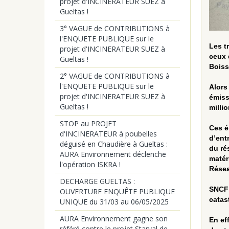
projet d'INCINERATEUR SUEZ à
Gueltas !
3° VAGUE de CONTRIBUTIONS à
l'ENQUETE PUBLIQUE sur le
Les t
projet d'INCINERATEUR SUEZ à
ceux 
Gueltas !
Boiss
2° VAGUE de CONTRIBUTIONS à
l'ENQUETE PUBLIQUE sur le
Alors
projet d'INCINERATEUR SUEZ à
émiss
Gueltas !
milli
STOP au PROJET
Ces é
d'INCINERATEUR à poubelles
d’ent
déguisé en Chaudière à Gueltas :
du ré
AURA Environnement déclenche
matér
l'opération ISKRA !
Résea
DECHARGE GUELTAS :
SNCF 
OUVERTURE ENQUÊTE PUBLIQUE
catas
UNIQUE du 31/03 au 06/05/2025
AURA Environnement gagne son
En ef
référé contre le projet Starval de