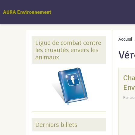
AURA Environnement
Accueil
Ligue de combat contre
les cruautés envers les
Vér
animaux
Cha
Env
Par
au
Derniers billets