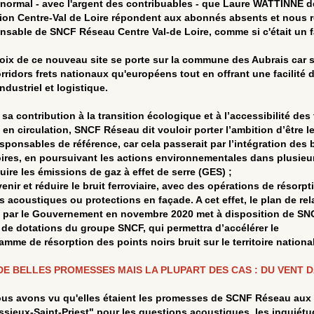
l normal - avec l'argent des contribuables - que Laure WATTINNE 
gion Centre-Val de Loire répondent aux abonnés absents et nous 
nsable de SNCF Réseau Centre Val-de Loire, comme si c'était un f
oix de ce nouveau site se porte sur la commune des Aubrais car sa
orridors frets nationaux qu'européens tout en offrant une facilité 
ndustriel et logistique.
 sa contribution à la transition écologique et à l’accessibilité de
s en circulation, SNCF Réseau dit vouloir porter l’ambition d’être l
sponsables de référence, car cela passerait par l’intégration des 
toires, en poursuivant les actions environnementales dans plusieu
uire les émissions de gaz à effet de serre (GES) ;
venir et réduire le bruit ferroviaire, avec des opérations de résorpt
s acoustiques ou protections en façade. A cet effet, le plan de re
i par le Gouvernement en novembre 2020 met à disposition de SN
 de dotations du groupe SNCF, qui permettra d’accélérer le
amme de résorption des points noirs bruit sur le territoire national
DE BELLES PROMESSES MAIS LA PLUPART DES CAS : DU VENT D
ous avons vu qu'elles étaient les promesses de SCNF Réseau aux p
ssieux-Saint-Priest" pour les questions acoustiques, les inquiét