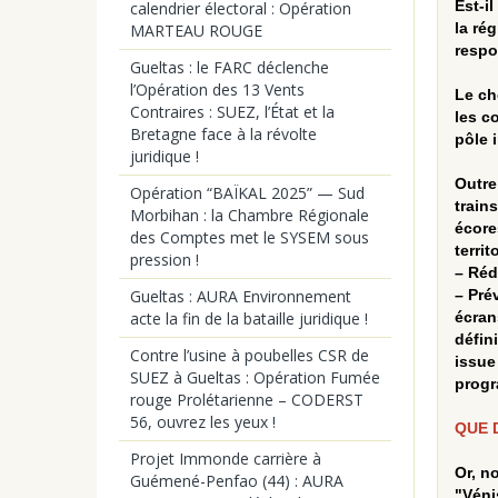
Est-i
calendrier électoral : Opération
la ré
MARTEAU ROUGE
respo
Gueltas : le FARC déclenche
l’Opération des 13 Vents
Le ch
Contraires : SUEZ, l’État et la
les c
Bretagne face à la révolte
pôle i
juridique !
Outre
Opération “BAÏKAL 2025” — Sud
train
Morbihan : la Chambre Régionale
écore
des Comptes met le SYSEM sous
terri
pression !
– Réd
– Pré
Gueltas : AURA Environnement
écran
acte la fin de la bataille juridique !
défin
Contre l’usine à poubelles CSR de
issue
SUEZ à Gueltas : Opération Fumée
progr
rouge Prolétarienne – CODERST
56, ouvrez les yeux !
QUE 
Projet Immonde carrière à
Or, n
Guémené-Penfao (44) : AURA
"Véni