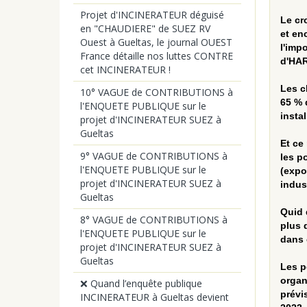
Projet d'INCINERATEUR déguisé
Le cr
en "CHAUDIERE" de SUEZ RV
et en
Ouest à Gueltas, le journal OUEST
l'imp
France détaille nos luttes CONTRE
d'HAR
cet INCINERATEUR !
Les c
10° VAGUE de CONTRIBUTIONS à
65 % 
l'ENQUETE PUBLIQUE sur le
insta
projet d'INCINERATEUR SUEZ à
Gueltas
Et ce
9° VAGUE de CONTRIBUTIONS à
les p
l'ENQUETE PUBLIQUE sur le
(expo
projet d'INCINERATEUR SUEZ à
indus
Gueltas
Quid 
8° VAGUE de CONTRIBUTIONS à
plus 
l'ENQUETE PUBLIQUE sur le
dans 
projet d'INCINERATEUR SUEZ à
Gueltas
Les p
organ
❌ Quand l’enquête publique
prévi
INCINERATEUR à Gueltas devient