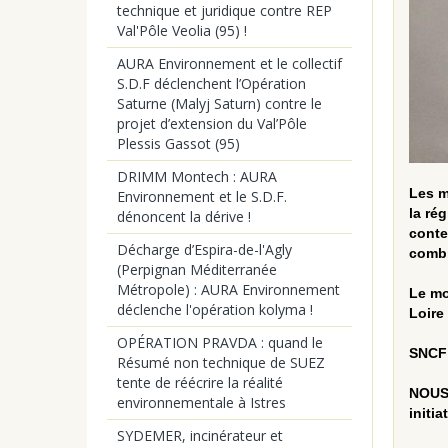
technique et juridique contre REP
Val'Pôle Veolia (95) !
AURA Environnement et le collectif
S.D.F déclenchent l’Opération
Saturne (Malyj Saturn) contre le
projet d’extension du Val’Pôle
Plessis Gassot (95)
DRIMM Montech : AURA
Les m
Environnement et le S.D.F.
la ré
dénoncent la dérive !
conte
Décharge d’Espira-de-l'Agly
combi
(Perpignan Méditerranée
Métropole) : AURA Environnement
Le mo
déclenche l'opération kolyma !
Loire
OPÉRATION PRAVDA : quand le
SNCF 
Résumé non technique de SUEZ
tente de réécrire la réalité
NOUS,
environnementale à Istres
initia
SYDEMER, incinérateur et