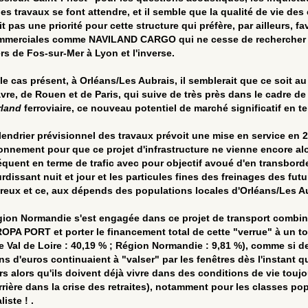
les travaux se font attendre, et il semble que la qualité de vie des
it pas une priorité pour cette structure qui préfère, par ailleurs, f
mmerciales comme NAVILAND CARGO qui ne cesse de rechercher de
ers de Fos-sur-Mer à Lyon et l'inverse.
le cas présent, à Orléans/Les Aubrais, il semblerait que ce soit
vre, de Rouen et de Paris, qui suive de très près dans le cadre d
rland
ferroviaire, ce nouveau potentiel de marché significatif en t
lendrier prévisionnel des travaux prévoit une mise en service en 
onnement pour que ce projet d'infrastructure ne vienne encore al
quent en terme de trafic avec pour objectif avoué d'en transborde
rdissant nuit et jour et les particules fines des freinages des futu
eux et ce, aux dépends des populations locales d'Orléans/Les A
gion Normandie s'est engagée dans ce projet de transport combiné
OPA PORT et porter le financement total de cette "verrue" à un tot
e Val de Loire : 40,19 % ; Région Normandie : 9,81 %), comme si de 
ons d'euros continuaient à "valser" par les fenêtres dès l'instant 
rs alors qu'ils doivent déjà vivre dans des conditions de vie toujo
rrière dans la crise des retraites), notamment pour les classes po
liste ! .