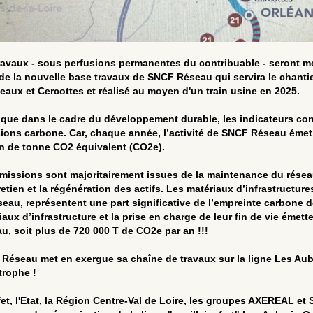
ravaux - sous perfusions permanentes du contribuable - seront 
de la nouvelle base travaux de SNCF Réseau qui servira le chantie
eaux et Cercottes et réalisé au moyen d'un train usine en 2025.
 que dans le cadre du développement durable, les indicateurs con
ions carbone.
Car, chaque année, l’activité de SNCF Réseau émet,
on de tonne CO2 équivalent (CO2e).
missions sont majoritairement issues de la maintenance du réseau 
retien et la régénération des actifs. Les matériaux d’infrastructur
seau, représentent une part significative de l’empreinte carbone d
iaux d’infrastructure et la prise en charge de leur fin de vie éme
u, soit plus de 720 000 T de CO2e par an !!!
Réseau met en exergue sa chaîne de travaux sur la ligne Les Aub
trophe !
fet, l'Etat, la Région Centre-Val de Loire, les groupes AXEREAL et