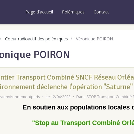
Page d'accueil
Polémiques
Contact
Coeur radioactif des polémiques
Véronique POIRON
onique POIRON
ntier Transport Combiné SNCF Réseau Orléa
ironnement déclenche l'opération "Saturne"
raenvironnementparis
Le 12/04/2023
Dans
STOP Transport Combiné F
En soutien aux populations locales 
"Stop au Transport Combiné Orl