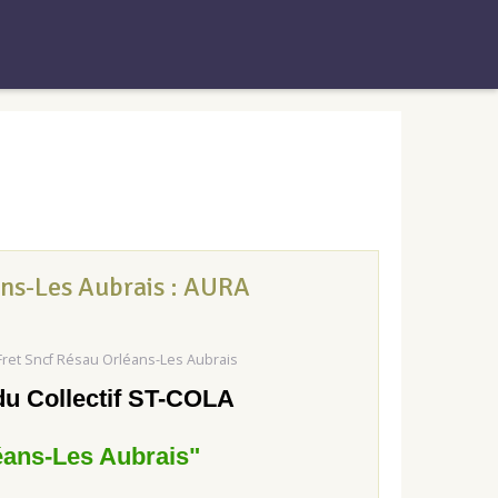
ns-Les Aubrais : AURA
ret Sncf Résau Orléans-Les Aubrais
du Collectif ST-COLA
éans-Les Aubrais"