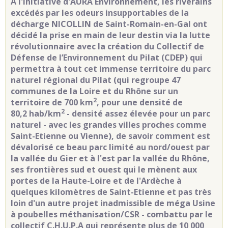
A l'initiative d'AURA Environnement, les riverains
excédés par les odeurs insupportables de la
décharge NICOLLIN de Saint-Romain-en-Gal ont
décidé la prise en main de leur destin via la lutte
révolutionnaire avec la création du Collectif de
Défense de l’Environnement du Pilat (CDEP) qui
permettra à tout cet immense territoire du parc
naturel régional du Pilat (qui regroupe 47
communes de la Loire et du Rhône sur un
2
territoire de
700 km
, pour une densité de
2
80,2 hab/km
- densité assez élevée pour un parc
naturel - avec les grandes villes proches comme
Saint-Etienne ou Vienne), de savoir comment est
dévalorisé ce beau parc limité au nord/ouest par
la vallée du Gier et à l'est par la vallée du Rhône,
ses frontières sud et ouest qui le mènent aux
portes de la Haute-Loire et de l'Ardèche à
quelques kilomètres de Saint-Etienne et pas très
loin d'un autre projet inadmissible de méga Usine
à poubelles méthanisation/CSR - combattu par le
collectif C.H.U.P.A qui représente plus de 10 000