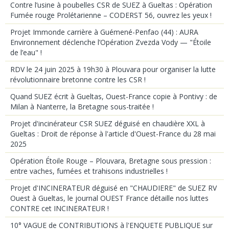
Contre l’usine à poubelles CSR de SUEZ à Gueltas : Opération
Fumée rouge Prolétarienne – CODERST 56, ouvrez les yeux !
Projet Immonde carrière à Guémené-Penfao (44) : AURA
Environnement déclenche l’Opération Zvezda Vody — "Étoile
de l’eau" !
RDV le 24 juin 2025 à 19h30 à Plouvara pour organiser la lutte
révolutionnaire bretonne contre les CSR !
Quand SUEZ écrit à Gueltas, Ouest-France copie à Pontivy : de
Milan à Nanterre, la Bretagne sous-traitée !
Projet d'incinérateur CSR SUEZ déguisé en chaudière XXL à
Gueltas : Droit de réponse à l'article d'Ouest-France du 28 mai
2025
Opération Étoile Rouge – Plouvara, Bretagne sous pression :
entre vaches, fumées et trahisons industrielles !
Projet d'INCINERATEUR déguisé en "CHAUDIERE" de SUEZ RV
Ouest à Gueltas, le journal OUEST France détaille nos luttes
CONTRE cet INCINERATEUR !
10° VAGUE de CONTRIBUTIONS à l'ENQUETE PUBLIQUE sur