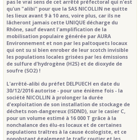
pas le vrai sens de cet arrêté préfectoral qui n'est
qu'un "alibi" pour que la SAS NICOLLIN ne quitte
les lieux avant 9 à 10 ans, voire plus, car ils ne
lâcheront jamais cette UNIQUE décharge du
Rhône, sauf devant l'amplification de la
mobilisation populaire générée par AURA
Environnement et non par les paltoquets locaux
qui ont su si bien enrober de leur scotch invisible
les populations locales grisées par les émissions
de sulfure d'hydrogène (H2S) et de dioxyde de
soufre (SO2) !
L'arrêté-alibi du préfet DELPUECH en date du
30/12/2016 autorise - pour une énième fois - la
société NICOLLIN à prolonger la durée
d'exploitation de son installation de stockage de
déchets non-dangereux (ISDND), sur le casier C,
pour un volume estimé à 16 000 T grâce à la
nonchalance des élu-es locaux et de certaines
populations traîtres à la cause écologiste, et ce
nonobstant également le trafic routier et les