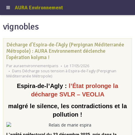
AURA Environnement
vignobles
Décharge d’Espira-de-l'Agly (Perpignan Méditerranée
Métropole) : AURA Environnement déclenche
l'opération kolyma !
Par
auraenvironnementparis
Le 17/05/2026
Dans
Décharge sous tension à Espira-de-l'agly (Perpignan
Méditerranée Métropole)
Espira-de-l’Agly :
l’État prolonge la
décharge SVLR – VEOLIA
malgré le silence, les contradictions et la
pollution !
L’arrêté préfectoral du 23 décembre 2025, pris dans la