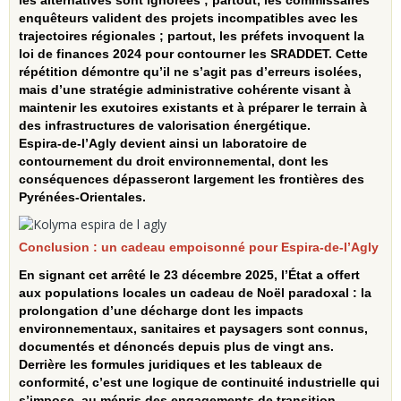
les alternatives sont ignorées ; partout, les commissaires
enquêteurs valident des projets incompatibles avec les
trajectoires régionales ; partout, les préfets invoquent la
loi de finances 2024 pour contourner les SRADDET. Cette
répétition démontre qu’il ne s’agit pas d’erreurs isolées,
mais d’une stratégie administrative cohérente visant à
maintenir les exutoires existants et à préparer le terrain à
des infrastructures de valorisation énergétique.
Espira‑de‑l’Agly devient ainsi un laboratoire de
contournement du droit environnemental, dont les
conséquences dépasseront largement les frontières des
Pyrénées‑Orientales.
Conclusion : un cadeau empoisonné pour Espira‑de‑l’Agly
En signant cet arrêté le 23 décembre 2025, l’État a offert
aux populations locales un cadeau de Noël paradoxal : la
prolongation d’une décharge dont les impacts
environnementaux, sanitaires et paysagers sont connus,
documentés et dénoncés depuis plus de vingt ans.
Derrière les formules juridiques et les tableaux de
conformité, c’est une logique de continuité industrielle qui
s’impose, au mépris des engagements de transition