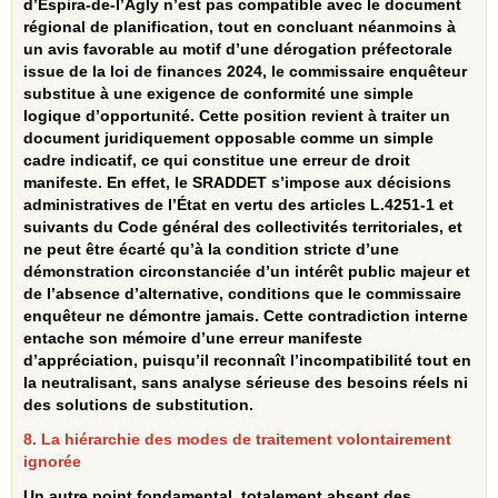
d’Espira‑de‑l’Agly n’est pas compatible avec le document
régional de planification, tout en concluant néanmoins à
un avis favorable au motif d’une dérogation préfectorale
issue de la loi de finances 2024, le commissaire enquêteur
substitue à une exigence de conformité une simple
logique d’opportunité. Cette position revient à traiter un
document juridiquement opposable comme un simple
cadre indicatif, ce qui constitue une erreur de droit
manifeste. En effet, le SRADDET s’impose aux décisions
administratives de l’État en vertu des articles L.4251‑1 et
suivants du Code général des collectivités territoriales, et
ne peut être écarté qu’à la condition stricte d’une
démonstration circonstanciée d’un intérêt public majeur et
de l’absence d’alternative, conditions que le commissaire
enquêteur ne démontre jamais. Cette contradiction interne
entache son mémoire d’une erreur manifeste
d’appréciation, puisqu’il reconnaît l’incompatibilité tout en
la neutralisant, sans analyse sérieuse des besoins réels ni
des solutions de substitution.
8. La hiérarchie des modes de traitement volontairement
ignorée
Un autre point fondamental, totalement absent des