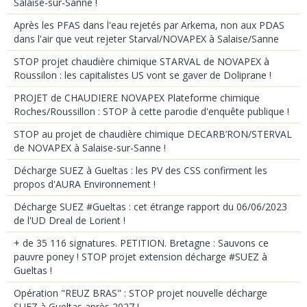
Salaise-sur-Sanne !
Après les PFAS dans l'eau rejetés par Arkema, non aux PDAS
dans l'air que veut rejeter Starval/NOVAPEX à Salaise/Sanne
STOP projet chaudière chimique STARVAL de NOVAPEX à
Roussilon : les capitalistes US vont se gaver de Doliprane !
PROJET de CHAUDIERE NOVAPEX Plateforme chimique
Roches/Roussillon : STOP à cette parodie d'enquête publique !
STOP au projet de chaudière chimique DECARB’RON/STERVAL
de NOVAPEX à Salaise-sur-Sanne !
Décharge SUEZ à Gueltas : les PV des CSS confirment les
propos d'AURA Environnement !
Décharge SUEZ #Gueltas : cet étrange rapport du 06/06/2023
de l'UD Dreal de Lorient !
+ de 35 116 signatures. PETITION. Bretagne : Sauvons ce
pauvre poney ! STOP projet extension décharge #SUEZ à
Gueltas !
Opération "REUZ BRAS" : STOP projet nouvelle décharge
SUEZ à Gueltas après 2027 !