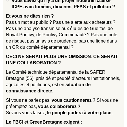
Vous savez qu’il y a un projet industriel classé
ICPE avec fumées, dioxines, PFAS et pollution ?
Et vous ne dites rien ?
Pas un mot au public ? Pas une alerte aux acheteurs ?
Pas une analyse transmise aux élu·es de Gueltas, de
Noyal-Pontivy, de Pontivy Communauté ? Pas une note
de risque, pas un avis de prudence, pas une ligne dans
un CR du comité départemental ?
CECI NE SERAIT PLUS UNE OMISSION. CE SERAIT
UNE COLLABORATION ?
Le Comité technique départemental de la SAFER
Bretagne (56), présidé et peuplé d’acteurs institutionnels,
agricoles et politiques, est en
situation de
connaissance directe
.
Si vous ne parlez pas,
vous cautionnerez ?
Si vous ne
préemptez pas,
vous collaborerez ?
Si vous vous taisez,
le peuple parlera à votre place.
Le FBCI et GreenBretagne exigent :