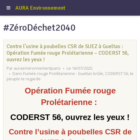
AURA Environnement
#ZéroDéchet2040
Contre l’usine à poubelles CSR de SUEZ à Gueltas :
Opération Fumée rouge Prolétarienne – CODERST 56,
ouvrez les yeux !
Par
auraenvironnementparis
Le 16/07/2025
Dans
Fumée rouge Prolétarienne : Gueltas brûle, CODERST 56, le
peuple te regarde
Opération Fumée rouge
Prolétarienne :
CODERST 56, ouvrez les yeux !
Contre l’usine à poubelles CSR de