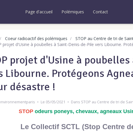
Page d'accueil
Polémiques
Contact
Coeur radioactif des polémiques
STOP au Centre de tri de Sain
projet d'Usine à poubelles à Saint-Denis-de-Pile vers Libourne. Pro
P projet d'Usine à poubelles
s Libourne. Protégeons Agne
ur désastre !
environnementparis
Le 05/05/2021
Dans
STOP au Centre de tri de Sai
STOP
odeurs poneys, chevaux, agneaux Usin
Le
Collectif SCTL (Stop Centre de