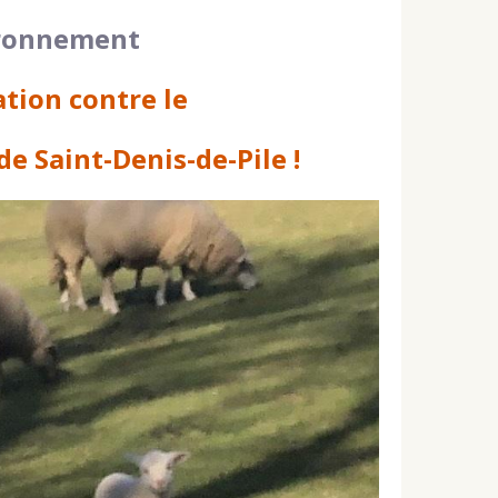
ironnement
tion contre le
de Saint-Denis-de-Pile !