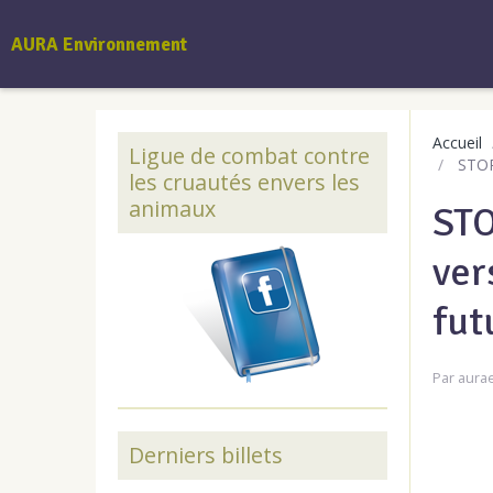
AURA Environnement
Accueil
Ligue de combat contre
STOP 
les cruautés envers les
animaux
STO
ver
fut
Par
aura
Derniers billets