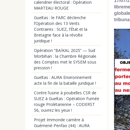
17/07/1
calendrier électoral : Opération
libreme
MARTEAU ROUGE
globale
Gueltas : le FARC déclenche
tribuna
l’Opération des 13 Vents
Contraires : SUEZ, l’État et la
Bretagne face à la révolte
juridique !
Opération “BAÏKAL 2025” — Sud
Morbihan : la Chambre Régionale
des Comptes met le SYSEM sous
pression !
Gueltas : AURA Environnement
acte la fin de la bataille juridique !
Contre l’usine à poubelles CSR de
SUEZ à Gueltas : Opération Fumée
rouge Prolétarienne – CODERST
56, ouvrez les yeux !
Projet Immonde carrière à
Guémené-Penfao (44) : AURA