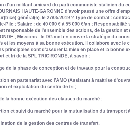
n d'un militant smicard du parti communiste stalinien du co
OURNAIS HAUTE-GARONNE d'avoir passé une offre d'emploi
ur(trice) général(e), le 27/05/2019 ? Type de contrat : contractu
e-Pile ; Salaire : de 40 000 € à 55 000 €/an ; Responsabilité
est responsable de l'ensemble des actions, de la gestion e
NDE ; Missions : le DG met en oeuvre la stratégie du consei
fs et les moyens à sa bonne exécution. Il collabore avec le c
s principales sont d'assurer la mise en place et la bonne 
rt et tri de la SPL TRIGIRONDE, à savoir :
age de la phase de conception et de travaux pour la construct
tion en partenariat avec l'AMO (Assistant à maîtrise d'ouv
tion et exploitation du centre de tri ;
 de la bonne exécution des clauses du marché :
tion et suivi du marché pour la mutualisation du transport à l
ination de la gestion des centres de transfert.