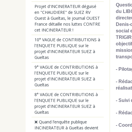
Questio
Projet d'INCINERATEUR déguisé
du LIB
en "CHAUDIERE" de SUEZ RV
Ouest à Gueltas, le journal OUEST
directe
France détaille nos luttes CONTRE
Denis-d
cet INCINERATEUR !
social 
TRIGIRO
10° VAGUE de CONTRIBUTIONS à
objecti
l'ENQUETE PUBLIQUE sur le
mission
projet d'INCINERATEUR SUEZ à
transpo
Gueltas
9° VAGUE de CONTRIBUTIONS à
- Pilot
l'ENQUETE PUBLIQUE sur le
projet d'INCINERATEUR SUEZ à
- Rédac
Gueltas
réalisa
8° VAGUE de CONTRIBUTIONS à
l'ENQUETE PUBLIQUE sur le
- Suivi
projet d'INCINERATEUR SUEZ à
Gueltas
- Rédac
❌ Quand l’enquête publique
- Coord
INCINERATEUR à Gueltas devient