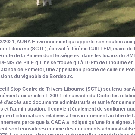
03/2021, AURA Environnement qui apporte son soutien aux po
vers Libourne (SCTL), écrivait à
Jérôme GUILLEM, maire de 
, Route de la Pinière dont le siège est dans les locaux
ENIS-de-PILE qui ne se trouve qu'à 10 km de Libourne en G
alande de Pomerol, une appellation proche de celle de Pom
isions du vignoble de Bordeaux.
ectif Stop Centre de Tri vers Libourne (SCTL) soutenu par
ément aux articles L 300-1 et suivants du Code des relations 
rté d’accès aux documents administratifs et sur le fondement 
s et l'administration.
Il convient également de souligner qu
gorie d’informations relatives à l’environnement au titre de l
onnement parce que la CADA a indiqué qu’une fois signés, 
ent sont considérés comme des documents administratifs sou