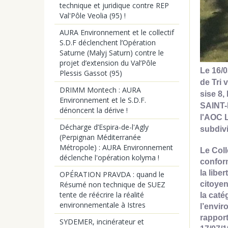
technique et juridique contre REP
Val'Pôle Veolia (95) !
AURA Environnement et le collectif
S.D.F déclenchent l’Opération
Saturne (Malyj Saturn) contre le
projet d’extension du Val’Pôle
Le 16/
Plessis Gassot (95)
de Tri 
DRIMM Montech : AURA
sise 8
Environnement et le S.D.F.
SAINT-D
dénoncent la dérive !
l'AOC L
Décharge d’Espira-de-l'Agly
subdiv
(Perpignan Méditerranée
Métropole) : AURA Environnement
Le Coll
déclenche l'opération kolyma !
conform
la libe
OPÉRATION PRAVDA : quand le
Résumé non technique de SUEZ
citoyen
tente de réécrire la réalité
la caté
environnementale à Istres
l’envir
rapport
SYDEMER, incinérateur et