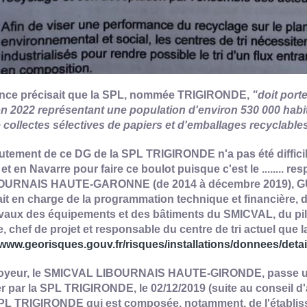
nce précisait que la SPL, nommée TRIGIRONDE,
"doit porte
on 2022 représentant une population d'environ 530 000 habi
 collectes sélectives de papiers et d'emballages recyclable
utement de ce DG de la SPL TRIGIRONDE n'a pas été difficile
et en Navarre pour faire ce boulot puisque c'est le .......
OURNAIS HAUTE-GARONNE (de 2014 à décembre 2019), GUILM
tait en charge de la programmation technique et financière, de
avaux des équipements et des bâtiments du SMICVAL, du pil
e, chef de projet et responsable du centre de tri actuel que
/www.georisques.gouv.fr/risques/installations/donnees/detai
oyeur, le SMICVAL LIBOURNAIS HAUTE-GIRONDE, passe une 
par la SPL TRIGIRONDE, le 02/12/2019 (suite au conseil d'a
SPL TRIGIRONDE qui est composée, notamment, de l'établi