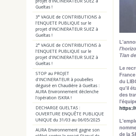
projet d'INCINERATEUR SUEZ à
Gueltas !
3° VAGUE de CONTRIBUTIONS à
l'ENQUETE PUBLIQUE sur le
projet d'INCINERATEUR SUEZ à
Gueltas !
L'anno
2° VAGUE de CONTRIBUTIONS à
l'horiz
l'ENQUETE PUBLIQUE sur le
T/an de
projet d'INCINERATEUR SUEZ à
Gueltas !
Le recr
STOP au PROJET
France 
d'INCINERATEUR à poubelles
du LIB
déguisé en Chaudière à Gueltas :
qu'il é
AURA Environnement déclenche
des tr
l'opération ISKRA !
l'équip
DECHARGE GUELTAS :
https:/
OUVERTURE ENQUÊTE PUBLIQUE
UNIQUE du 31/03 au 06/05/2025
L'empl
nommer 
AURA Environnement gagne son
de la 
référé contre le projet Starval de