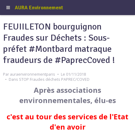
AURA Environnement
FEUIILETON bourguignon
Fraudes sur Déchets : Sous-
préfet #Montbard matraque
fraudeurs de #PaprecCoved !
Par
auraenvironnementparis
Le 01/11/2018
Dans
STOP Fraudes déchets PAPREC/COVED
Après associations
environnementales, élu-es
c'est au tour des services de l'Etat
d'en avoir