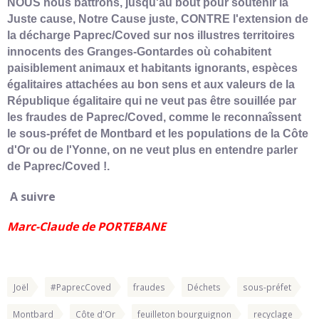
NOUS nous battrons, jusqu'au bout pour soutenir la
Juste cause, Notre Cause juste, CONTRE l'extension de
la décharge Paprec/Coved sur nos illustres territoires
innocents des Granges-Gontardes où cohabitent
paisiblement animaux et habitants ignorants, espèces
égalitaires attachées au bon sens et aux valeurs de la
République égalitaire qui ne veut pas être souillée par
les fraudes de Paprec/Coved, comme le reconnaîssent
le sous-préfet de Montbard et les populations de la Côte
d'Or ou de l'Yonne, on ne veut plus en entendre parler
de Paprec/Coved !.
A suivre
Marc-Claude de PORTEBANE
Joël
#PaprecCoved
fraudes
Déchets
sous-préfet
Montbard
Côte d'Or
feuilleton bourguignon
recyclage