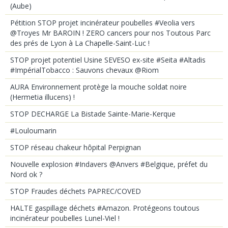
(Aube)
Pétition STOP projet incinérateur poubelles #Veolia vers
@Troyes Mr BAROIN ! ZERO cancers pour nos Toutous Parc
des prés de Lyon à La Chapelle-Saint-Luc !
STOP projet potentiel Usine SEVESO ex-site #Seita #Altadis
#ImpérialTobacco : Sauvons chevaux @Riom
AURA Environnement protège la mouche soldat noire
(Hermetia illucens) !
STOP DECHARGE La Bistade Sainte-Marie-Kerque
#Louloumarin
STOP réseau chakeur hôpital Perpignan
Nouvelle explosion #Indavers @Anvers #Belgique, préfet du
Nord ok ?
STOP Fraudes déchets PAPREC/COVED
HALTE gaspillage déchets #Amazon. Protégeons toutous
incinérateur poubelles Lunel-Viel !