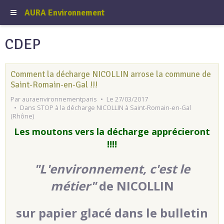
AURA Environnement
CDEP
Comment la décharge NICOLLIN arrose la commune de
Saint-Romain-en-Gal !!!
Par
auraenvironnementparis
Le 27/03/2017
Dans
STOP à la décharge NICOLLIN à Saint-Romain-en-Gal
(Rhône)
Les moutons vers la décharge apprécieront
!!!!
"L'environnement, c'est le
métier"
de NICOLLIN
sur papier glacé dans le bulletin