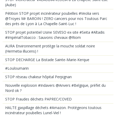
(Aube)
Pétition STOP projet incinérateur poubelles #Veolia vers
@Troyes Mr BAROIN ! ZERO cancers pour nos Toutous Parc
des prés de Lyon à La Chapelle-Saint-Luc !
STOP projet potentiel Usine SEVESO ex-site #Seita #Altadis
#ImpérialTobacco : Sauvons chevaux @Riom
AURA Environnement protège la mouche soldat noire
(Hermetia illucens) !
STOP DECHARGE La Bistade Sainte-Marie-Kerque
#Louloumarin
STOP réseau chakeur hôpital Perpignan
Nouvelle explosion #Indavers @Anvers #Belgique, préfet du
Nord ok ?
STOP Fraudes déchets PAPREC/COVED
HALTE gaspillage déchets #Amazon. Protégeons toutous
incinérateur poubelles Lunel-Viel !