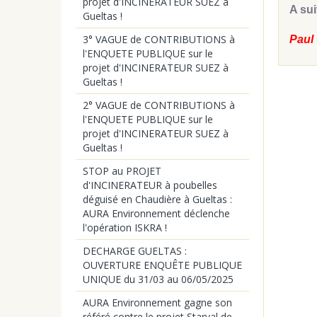
projet d'INCINERATEUR SUEZ à
A sui
Gueltas !
3° VAGUE de CONTRIBUTIONS à
Paul
l'ENQUETE PUBLIQUE sur le
projet d'INCINERATEUR SUEZ à
Gueltas !
2° VAGUE de CONTRIBUTIONS à
l'ENQUETE PUBLIQUE sur le
projet d'INCINERATEUR SUEZ à
Gueltas !
STOP au PROJET
d'INCINERATEUR à poubelles
déguisé en Chaudière à Gueltas :
AURA Environnement déclenche
l'opération ISKRA !
DECHARGE GUELTAS :
OUVERTURE ENQUÊTE PUBLIQUE
UNIQUE du 31/03 au 06/05/2025
AURA Environnement gagne son
référé contre le projet Starval de