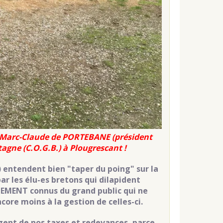
t Marc-Claude de PORTEBANE (président
agne (C.O.G.B.) à Plougrescant !
 entendent bien "taper du poing" sur la
ar les élu-es bretons qui dilapident
LEMENT connus du grand public qui ne
core moins à la gestion de celles-ci.
argent de nos taxes et redevances, parce