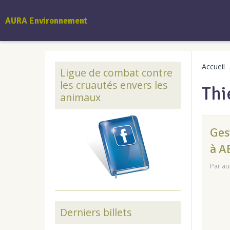
AURA Environnement
Accueil
Ligue de combat contre
les cruautés envers les
Thi
animaux
Ges
à A
Par
au
Derniers billets