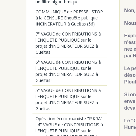
un filtre algorithmique
Non,
COMMUNIQUE de PRESSE : STOP
à la CENSURE Enquête publique
Nous
INCINERATEUR à Gueltas (56)
7° VAGUE de CONTRIBUTIONS à
Expl
l'ENQUETE PUBLIQUE sur le
n'est
projet d'INCINERATEUR SUEZ à
nez e
Gueltas
par 
6° VAGUE de CONTRIBUTIONS à
l'ENQUETE PUBLIQUE sur le
Le pe
projet d'INCINERATEUR SUEZ à
désor
Gueltas !
Plouf
5° VAGUE de CONTRIBUTIONS à
Si o
l'ENQUETE PUBLIQUE sur le
enver
projet d'INCINERATEUR SUEZ à
devan
Gueltas !
Opération écolo-marxiste "ISKRA"
Le "C
: 4° VAGUE de CONTRIBUTIONS à
Humo
l'ENQUETE PUBLIQUE sur le