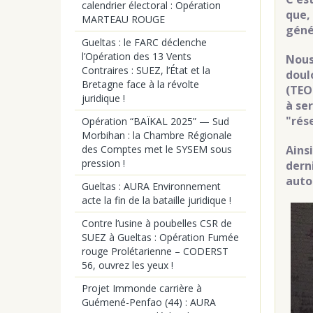
calendrier électoral : Opération
que,
MARTEAU ROUGE
géné
Gueltas : le FARC déclenche
l’Opération des 13 Vents
Nous
Contraires : SUEZ, l’État et la
doul
Bretagne face à la révolte
(TEO
juridique !
à ser
"rés
Opération “BAÏKAL 2025” — Sud
Morbihan : la Chambre Régionale
Ains
des Comptes met le SYSEM sous
pression !
dern
auto
Gueltas : AURA Environnement
acte la fin de la bataille juridique !
Contre l’usine à poubelles CSR de
SUEZ à Gueltas : Opération Fumée
rouge Prolétarienne – CODERST
56, ouvrez les yeux !
Projet Immonde carrière à
Guémené-Penfao (44) : AURA