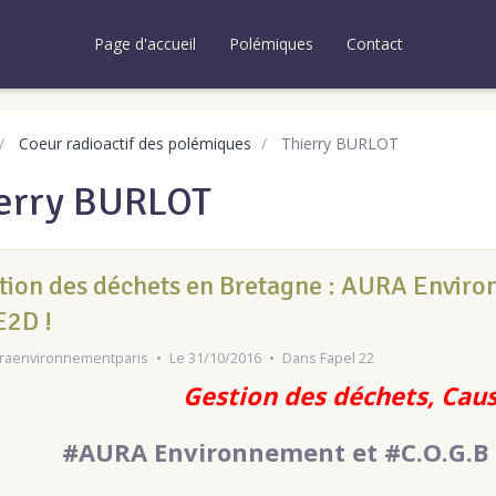
Page d'accueil
Polémiques
Contact
Coeur radioactif des polémiques
Thierry BURLOT
erry BURLOT
tion des déchets en Bretagne : AURA Environ
E2D !
raenvironnementparis
Le 31/10/2016
Dans
Fapel 22
Gestion des déchets, Caus
#AURA Environnement et #C.O.G.B