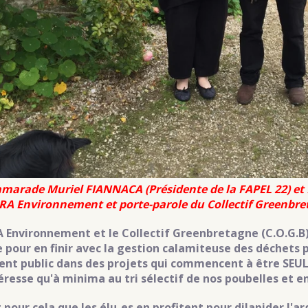
amarade Muriel FIANNACA (Présidente de la FAPEL 22) e
RA Environnement et porte-parole du Collectif Greenbret
 Environnement et le Collectif Greenbretagne (C.O.G.B)
e pour en finir avec la gestion calamiteuse des déchets p
gent public dans des projets qui commencent à être SEU
téresse qu'à minima au tri sélectif de nos poubelles et en
t pour cela que les élu-es en profitent pour dilapider l'