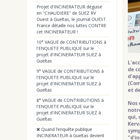
Projet d'INCINERATEUR déguisé
en "CHAUDIERE" de SUEZ RV
Ouest à Gueltas, le journal OUEST
France détaille nos luttes CONTRE
cet INCINERATEUR !
10° VAGUE de CONTRIBUTIONS à
l'ENQUETE PUBLIQUE sur le
projet d'INCINERATEUR SUEZ à
Gueltas
L'ac
de c
9° VAGUE de CONTRIBUTIONS à
d'ap
l'ENQUETE PUBLIQUE sur le
(Com
projet d'INCINERATEUR SUEZ à
et d
Gueltas
8° VAGUE de CONTRIBUTIONS à
Nos 
l'ENQUETE PUBLIQUE sur le
notr
projet d'INCINERATEUR SUEZ à
qui,
Gueltas
Kerv
❌ Quand l’enquête publique
symp
INCINERATEUR à Gueltas devient
"d'i