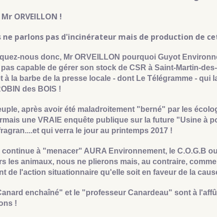
 Mr ORVEILLON !
 ne parlons pas d'incinérateur mais de production de cet
iquez-nous donc, Mr ORVEILLON pourquoi Guyot Environne
 pas capable de gérer son stock de CSR à Saint-Martin-des
t à la barbe de la presse locale - dont Le Télégramme - qui 
ROBIN des BOIS !
uple, après avoir été maladroitement "berné" par les écolo
mais une VRAIE enquête publique sur la future "Usine à pou
ragran....et qui verra le jour au printemps 2017 !
n continue à "menacer" AURA Environnement, le C.O.G.B ou 
s les animaux, nous ne plierons mais, au contraire, comme l
t de l'action situationnaire qu'elle soit en faveur de la ca
anard enchaîné" et le "professeur Canardeau" sont à l'affû
ns !