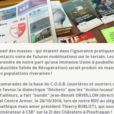
cueil des masses - qui étaient dans l'ignorance pratiqu
ontacts voire de futures mobilisations sur le terrain. Le
prendre de notre part qu'une Immense Usine à poubelles 
bustible Solide de Récupération) serait produit en mass
es populations riveraines !
camarades de la base du C.O.G.B. (ouvrières et ouvriers
e faveur la dialectique "Déchets" que les "écolos locaux"
 d'ailleurs, a fait "bondir" Jean-Benoît ORVEILLON (direc
al Centre Armor, le 26/10/2016, lors de notre RDV au siè
athique mais amer président Thierry BURLOT), qui nous
ncinérateur à CSR" sur la ZI des Châtelets à Ploufragan !