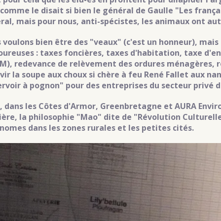
 comme le disait si bien le général de Gaulle "Les franç
ral, mais pour nous, anti-spécistes, les animaux ont au
 voulons bien être des "veaux" (c'est un honneur), mais 
oureuses : taxes foncières, taxes d'habitation, taxe d
M), redevance de relèvement des ordures ménagères, re
vir la soupe aux choux si chère à feu René Fallet aux nant
ervoir à pognon" pour des entreprises du secteur privé 
i, dans les Côtes d'Armor, Greenbretagne et AURA Envi
ière, la philosophie "Mao" dite de "Révolution Culturel
nomes dans les zones rurales et les petites cités.