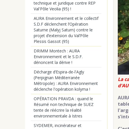
technique et juridique contre REP
Val'Pôle Veolia (95) !
AURA Environnement et le collectif
S.D.F déclenchent l’Opération
Saturne (Malyj Saturn) contre le
projet d’extension du Val’Pôle
Plessis Gassot (95)
DRIMM Montech : AURA
Environnement et le S.D.F.
dénoncent la dérive !
Décharge d’Espira-de-l'Agly
(Perpignan Méditerranée
La c
Métropole) : AURA Environnement
d'AU
déclenche l'opération kolyma !
AURA
OPÉRATION PRAVDA : quand le
tabl
Résumé non technique de SUEZ
l'ar
tente de réécrire la réalité
environnementale à Istres
s'in
SYDEMER, incinérateur et
C'es