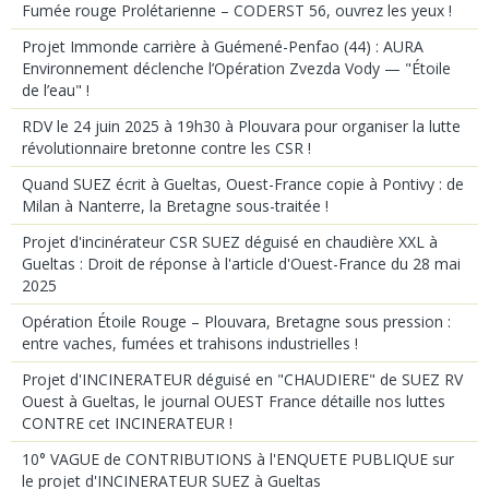
Fumée rouge Prolétarienne – CODERST 56, ouvrez les yeux !
Projet Immonde carrière à Guémené-Penfao (44) : AURA
Environnement déclenche l’Opération Zvezda Vody — "Étoile
de l’eau" !
RDV le 24 juin 2025 à 19h30 à Plouvara pour organiser la lutte
révolutionnaire bretonne contre les CSR !
Quand SUEZ écrit à Gueltas, Ouest-France copie à Pontivy : de
Milan à Nanterre, la Bretagne sous-traitée !
Projet d'incinérateur CSR SUEZ déguisé en chaudière XXL à
Gueltas : Droit de réponse à l'article d'Ouest-France du 28 mai
2025
Opération Étoile Rouge – Plouvara, Bretagne sous pression :
entre vaches, fumées et trahisons industrielles !
Projet d'INCINERATEUR déguisé en "CHAUDIERE" de SUEZ RV
Ouest à Gueltas, le journal OUEST France détaille nos luttes
CONTRE cet INCINERATEUR !
10° VAGUE de CONTRIBUTIONS à l'ENQUETE PUBLIQUE sur
le projet d'INCINERATEUR SUEZ à Gueltas