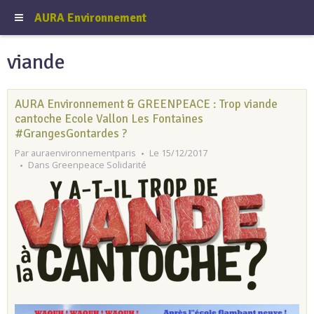
AURA Environnement
viande
AURA Environnement & GREENPEACE : Trop viande
cantoche Ecole Vallon Les Fontaines
#GrangesGontardes ?
Par
auraenvironnementparis
Le 15/12/2017
Dans
Greenpeace Solidarité